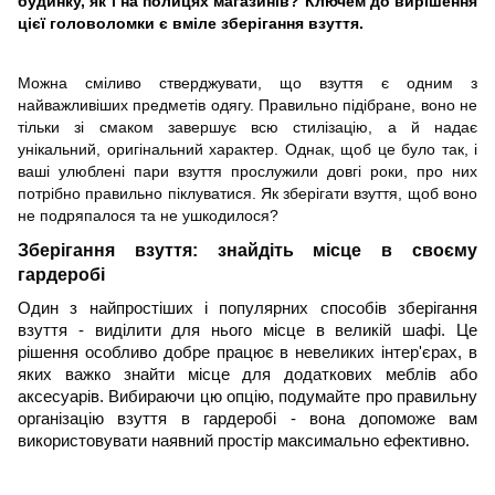
будинку, як і на полицях магазинів? Ключем до вирішення
цієї головоломки є вміле зберігання взуття.
Можна сміливо стверджувати, що взуття є одним з
найважливіших предметів одягу. Правильно підібране, воно не
тільки зі смаком завершує всю стилізацію, а й надає
унікальний, оригінальний характер. Однак, щоб це було так, і
ваші улюблені пари взуття прослужили довгі роки, про них
потрібно правильно піклуватися. Як зберігати взуття, щоб воно
не подряпалося та не ушкодилося?
Зберігання взуття: знайдіть місце в своєму
гардеробі
Один з найпростіших і популярних способів зберігання
взуття - виділити для нього місце в великій шафі. Це
рішення особливо добре працює в невеликих інтер'єрах, в
яких важко знайти місце для додаткових меблів або
аксесуарів. Вибираючи цю опцію, подумайте про правильну
організацію взуття в гардеробі - вона допоможе вам
використовувати наявний простір максимально ефективно.