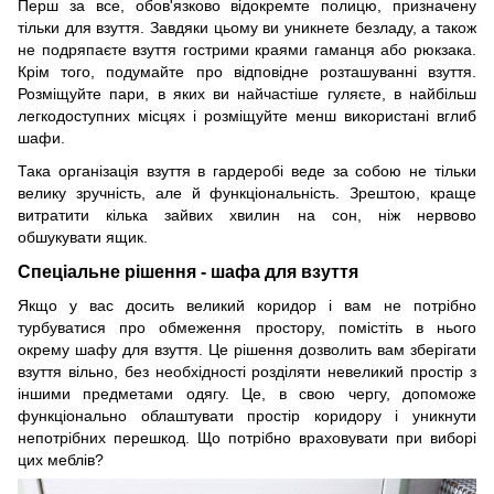
Перш за все, обов'язково відокремте полицю, призначену
тільки для взуття. Завдяки цьому ви уникнете безладу, а також
не подряпаєте взуття гострими краями гаманця або рюкзака.
Крім того, подумайте про відповідне розташуванні взуття.
Розміщуйте пари, в яких ви найчастіше гуляєте, в найбільш
легкодоступних місцях і розміщуйте менш використані вглиб
шафи.
Така організація взуття в гардеробі веде за собою не тільки
велику зручність, але й функціональність. Зрештою, краще
витратити кілька зайвих хвилин на сон, ніж нервово
обшукувати ящик.
Спеціальне рішення - шафа для взуття
Якщо у вас досить великий коридор і вам не потрібно
турбуватися про обмеження простору, помістіть в нього
окрему шафу для взуття. Це рішення дозволить вам зберігати
взуття вільно, без необхідності розділяти невеликий простір з
іншими предметами одягу. Це, в свою чергу, допоможе
функціонально облаштувати простір коридору і уникнути
непотрібних перешкод. Що потрібно враховувати при виборі
цих меблів?