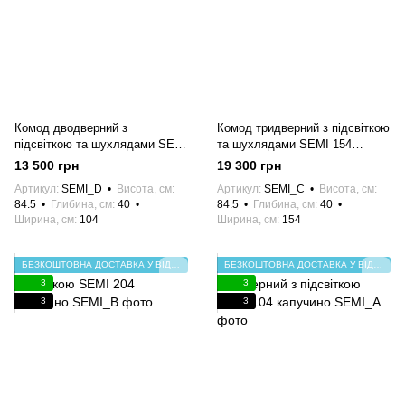
Комод дводверний з
Комод тридверний з підсвіткою
підсвіткою та шухлядами SEMI
та шухлядами SEMI 154
104 капучино
капучино
13 500 грн
19 300 грн
Артикул
SEMI_D
Висота, см
Артикул
SEMI_C
Висота, см
84.5
Глибина, см
40
84.5
Глибина, см
40
Ширина, см
104
Ширина, см
154
БЕЗКОШТОВНА ДОСТАВКА У ВІДДІЛЕННЯ НП
БЕЗКОШТОВНА ДОСТАВКА У ВІДДІЛЕННЯ НП
3
3
3
3