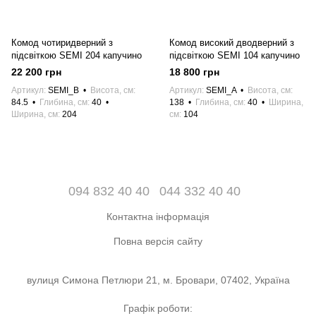
Комод чотиридверний з
Комод високий дводверний з
підсвіткою SEMI 204 капучино
підсвіткою SEMI 104 капучино
22 200 грн
18 800 грн
Артикул
SEMI_B
Висота, см
Артикул
SEMI_A
Висота, см
84.5
Глибина, см
40
138
Глибина, см
40
Ширина,
Ширина, см
204
см
104
094 832 40 40
044 332 40 40
Контактна інформація
Повна версія сайту
вулиця Симона Петлюри 21, м. Бровари, 07402, Україна
Графік роботи: