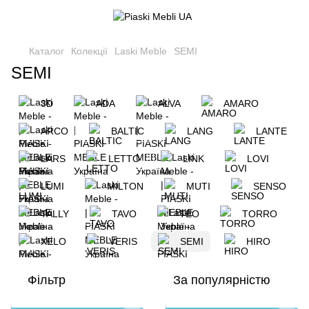
Каталог
Колекції
Laski Meble
SEMI
SEMI
3D
ADA
ALVA
AMARO
ARCO
BALTIC
LANG
LANTE
LARS
LETTO
LINK
LOVI
LUMI
MILTON
MUTI
SENSO
TALLY
TAVO
TEO
TORRO
XELO
VERIS
SEMI
HIRO
Фільтр
За популярністю