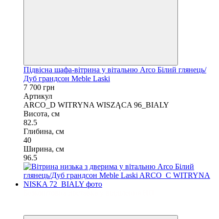
Підвісна шафа-вітрина у вітальню Arco Білий глянець/
Дуб грандсон Meble Laski
7 700 грн
Артикул
ARCO_D WITRYNA WISZĄCA 96_BIALY
Висота, см
82.5
Глибина, см
40
Ширина, см
96.5
Безкоштовна доставка у відділення НП
3
3