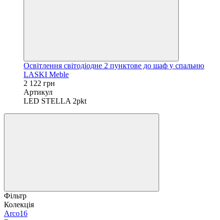
Освітлення світодіодне 2 пунктове до шаф у спальню
LASKI Meble
2 122 грн
Артикул
LED STELLA 2pkt
Фільтр
Колекція
Arco
16