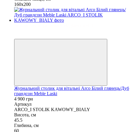
160x200
Безкоштовна доставка у відділення НП
3
3
Журнальний столик для вітальні Arco Білий глянець/Дуб
грандсон Meble Laski
4 900 грн
Артикул
ARCO_I STOLIK KAWOWY_BIALY
Висота, см
45.5
Глибина, см
60