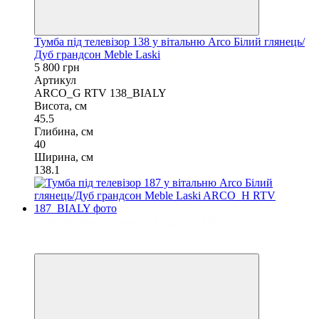
Тумба під телевізор 138 у вітальню Arco Білий глянець/
Дуб грандсон Meble Laski
5 800 грн
Артикул
ARCO_G RTV 138_BIALY
Висота, см
45.5
Глибина, см
40
Ширина, см
138.1
Безкоштовна доставка у відділення НП
3
3