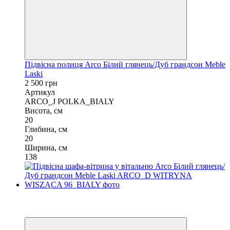
Підвісна полиця Arco Білий глянець/Дуб грандсон Meble
Laski
2 500 грн
Артикул
ARCO_J POLKA_BIALY
Висота, см
20
Глибина, см
20
Ширина, см
138
Безкоштовна доставка у відділення НП
3
3