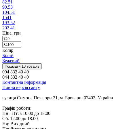
82.5
1
90.5
3
104.5
1
154
1
193.5
2
202.4
1
Ціна, грн
Колір
Білий
Бежевий
Показати 18 товарів
094 832 40 40
044 332 40 40
Контактна інформація
Повна версія сайту
вулиця Симона Петлюри 21, м. Бровари, 07402, Україна
Графік роботи:
Пн - Пт: з 10:00 до 18:00
Сб: 12:00 до 18:00
Нд: Вихідний
Приймаємо до оплати