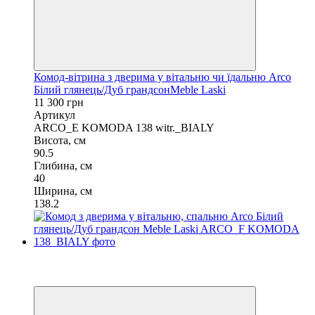
Комод-вітрина з дверима у вітальню чи їдальню Arco
Білий глянець/Дуб грандсонMeble Laski
11 300 грн
Артикул
ARCO_E KOMODA 138 witr._BIALY
Висота, см
90.5
Глибина, см
40
Ширина, см
138.2
Безкоштовна доставка у відділення НП
3
3