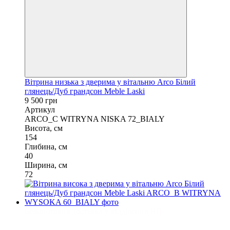
Вітрина низька з дверима у вітальню Arco Білий
глянець/Дуб грандсон Meble Laski
9 500 грн
Артикул
ARCO_C WITRYNA NISKA 72_BIALY
Висота, см
154
Глибина, см
40
Ширина, см
72
Безкоштовна доставка у відділення НП
3
3