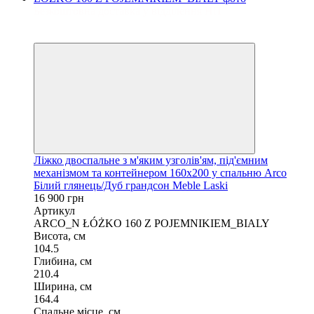
Безкоштовна доставка у відділення НП
3
3
Ліжко двоспальне з м'яким узголів'ям, під'ємним
механізмом та контейнером 160х200 у спальню Arco
Білий глянець/Дуб грандсон Meble Laski
16 900 грн
Артикул
ARCO_N ŁÓŻKO 160 Z POJEMNIKIEM_BIALY
Висота, см
104.5
Глибина, см
210.4
Ширина, см
164.4
Спальне місце, см