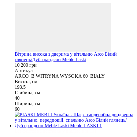
Вітрина висока з дверима у вітальню Arco Білий
глянець/Дуб грандсон Meble Laski
10 200 грн
Артикул
ARCO_B WITRYNA WYSOKA 60_BIALY
Висота, см
193.5
Глибина, см
40
Ширина, см
60
Безкоштовна доставка у відділення НП
3