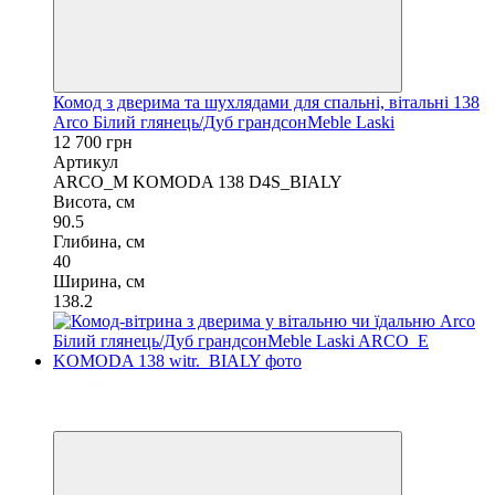
Комод з дверима та шухлядами для спальні, вітальні 138
Arco Білий глянець/Дуб грандсонMeble Laski
12 700 грн
Артикул
ARCO_M KOMODA 138 D4S_BIALY
Висота, см
90.5
Глибина, см
40
Ширина, см
138.2
Безкоштовна доставка у відділення НП
3
3