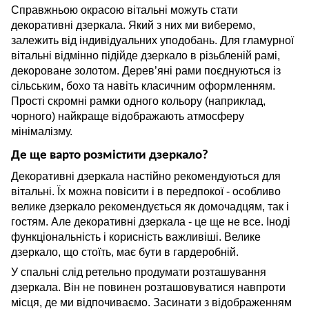
Справжньою окрасою вітальні можуть стати
декоративні дзеркала. Який з них ми виберемо,
залежить від індивідуальних уподобань. Для гламурної
вітальні відмінно підійде дзеркало в різьбленій рамі,
декороване золотом. Дерев’яні рами поєднуються із
сільським, бохо та навіть класичним оформленням.
Прості скромні рамки одного кольору (наприклад,
чорного) найкраще відображають атмосферу
мінімалізму.
Де ще варто розмістити дзеркало?
Декоративні дзеркала настійно рекомендуються для
вітальні. Їх можна повісити і в передпокої - особливо
велике дзеркало рекомендується як домочадцям, так і
гостям. Але декоративні дзеркала - це ще не все. Іноді
функціональність і корисність важливіші. Велике
дзеркало, що стоїть, має бути в гардеробній.
У спальні слід ретельно продумати розташування
дзеркала. Він не повинен розташовуватися навпроти
місця, де ми відпочиваємо. Засинати з відображенням