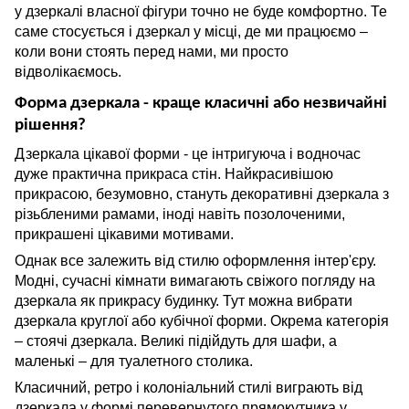
у дзеркалі власної фігури точно не буде комфортно. Те
саме стосується і дзеркал у місці, де ми працюємо –
коли вони стоять перед нами, ми просто
відволікаємось.
Форма дзеркала - краще класичні або незвичайні
рішення?
Дзеркала цікавої форми - це інтригуюча і водночас
дуже практична прикраса стін. Найкрасивішою
прикрасою, безумовно, стануть декоративні дзеркала з
різьбленими рамами, іноді навіть позолоченими,
прикрашені цікавими мотивами.
Однак все залежить від стилю оформлення інтер'єру.
Модні, сучасні кімнати вимагають свіжого погляду на
дзеркала як прикрасу будинку. Тут можна вибрати
дзеркала круглої або кубічної форми. Окрема категорія
– стоячі дзеркала. Великі підійдуть для шафи, а
маленькі – для туалетного столика.
Класичний, ретро і колоніальний стилі виграють від
дзеркала у формі перевернутого прямокутника у