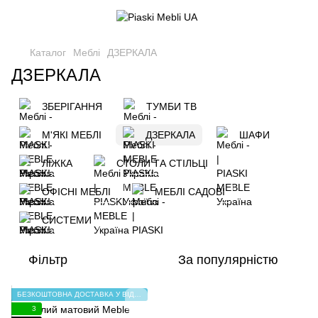
Каталог
Меблі
ДЗЕРКАЛА
ДЗЕРКАЛА
ЗБЕРІГАННЯ
ТУМБИ ТВ
М'ЯКІ МЕБЛІ
ДЗЕРКАЛА
ШАФИ
ЛІЖКА
СТОЛИ ТА СТІЛЬЦІ
ОФІСНІ МЕБЛІ
МЕБЛІ САДОВІ
СИСТЕМИ
Фільтр
За популярністю
БЕЗКОШТОВНА ДОСТАВКА У ВІДДІЛЕННЯ НП
3