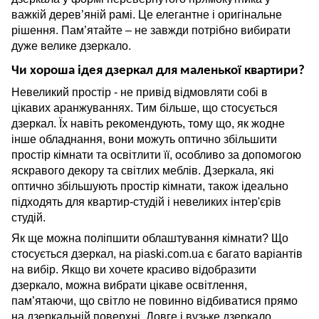
важкій дерев’яній рамі. Це елегантне і оригінальне
рішення. Пам’ятайте – не завжди потрібно вибирати
дуже велике дзеркало.
Чи хороша ідея дзеркал для маленької квартири?
Невеликий простір - не привід відмовляти собі в
цікавих аранжуваннях. Тим більше, що стосується
дзеркал. Їх навіть рекомендують, тому що, як жодне
інше обладнання, вони можуть оптично збільшити
простір кімнати та освітлити її, особливо за допомогою
яскравого декору та світлих меблів. Дзеркала, які
оптично збільшують простір кімнати, також ідеально
підходять для квартир-студій і невеликих інтер'єрів
студій.
Як ще можна поліпшити облаштування кімнати? Що
стосується дзеркал, на
piaski
.
com
.
ua
є багато варіантів
на вибір. Якщо ви хочете красиво відобразити
дзеркало, можна вибрати цікаве освітлення,
пам’ятаючи, що світло не повинно відбиватися прямо
на дзеркальній поверхні. Довге і вузьке дзеркало