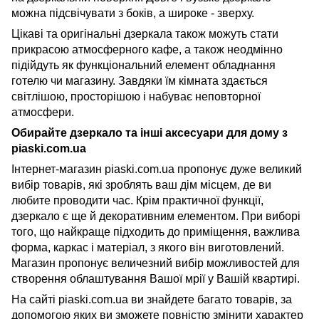
можна підсвічувати з боків, а широке - зверху.
Цікаві та оригінальні дзеркала також можуть стати
прикрасою атмосферного кафе, а також неодмінно
підійдуть як функціональний елемент обладнання
готелю чи магазину. Завдяки їм кімната здається
світлішою, просторішою і набуває неповторної
атмосфери.
Обирайте дзеркало та інші аксесуари для дому з
piaski.com.ua
Інтернет-магазин
piaski.com.ua пропонує дуже великий
вибір товарів, які зроблять ваш дім місцем, де ви
любите проводити час. Крім практичної функції,
дзеркало є ще й декоративним елементом. При виборі
того, що найкраще підходить до приміщення, важлива
форма, каркас і матеріал, з якого він виготовлений.
Магазин пропонує величезний вибір можливостей для
створення облаштування Вашої мрії у Вашій квартирі.
На сайті
piaski
.
com
.
ua
ви знайдете багато товарів, за
допомогою яких ви зможете повністю змінити характер