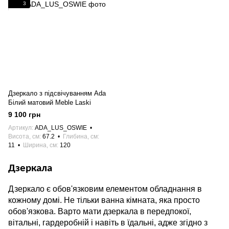
3
Дзеркало з підсвічуванням Ada
Білий матовий Meble Laski
9 100 грн
Артикул
ADA_LUS_OSWIE
Висота, см
67.2
Глибина, см
11
Ширина, см
120
Дзеркала
Дзеркало є обов'язковим елементом обладнання в
кожному домі. Не тільки ванна кімната, яка просто
обов'язкова. Варто мати дзеркала в передпокої,
вітальні, гардеробній і навіть в їдальні, адже згідно з