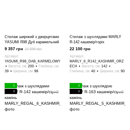
Стелаж широкий з дверцятами
Стелаж з шухлядами MARLY
YASUMI R98 Дуб карамельний
R-142 кашемір/горіх
9 357 грн
22 100 грн
10 396 грн
Артикул
Артикул
YASUMI_R98_DAB_KARMELOWY
MARLY_6_R142_KASHMIR_ORZ
Висота, см
200
Глибина, см
ECH
Висота, см
142
39
Ширина, см
98
Глибина, см
40
Ширина, см
90
3
3
3
3