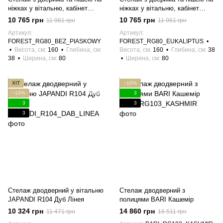
ніжках у вітальню, кабінет
ніжках у вітальню, кабінет
RG80 FOREST Пісочно-
RG80 FOREST Евкаліпт/сканді
10 765 грн
10 765 грн
11 961 грн
11 961 грн
бежевий/сканді ялинка Meble
ялинка Meble Piaski
Артикул
Артикул
Piaski
FOREST_RG80_BEZ_PIASKOWY
FOREST_RG80_EUKALIPTUS
Висота, см
160
Глибина, см
Висота, см
160
Глибина, см
38
38
Ширина, см
80
Ширина, см
80
ХІТ
−10%
−10%
3
3
3
3
Стелаж дводверний у вітальню
Стелаж дводверний з
JAPANDI R104 Дуб Лінея
полицями BARI Кашемір
10 324 грн
14 860 грн
11 471 грн
16 511 грн