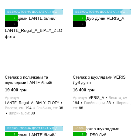
БЕЗКОШТОВНА ДОСТАВКА У ВІДДІЛЕННЯ НП
БЕЗКОШТОВНА ДОСТАВКА У ВІДДІЛЕННЯ НП
3
3
3
3
Стелаж з поличками та
Стелаж з шухлядами VERIS
шухлядами LANTE білий/
Дуб дунін
золото
19 400 грн
16 400 грн
Артикул
Артикул
VERIS_A
Висота, см
LANTE_Regal_A_BIALY_ZLOTY
194
Глибина, см
38
Ширина,
Висота, см
194
Глибина, см
38
см
88
Ширина, см
88
БЕЗКОШТОВНА ДОСТАВКА У ВІДДІЛЕННЯ НП
−10%
3
3