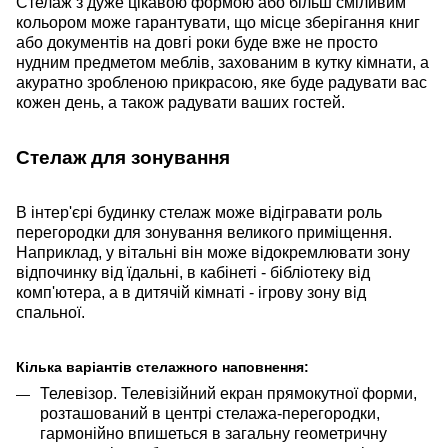
Стелаж з дуже цікавою формою або більш сміливим
кольором може гарантувати, що місце зберігання книг
або документів на довгі роки буде вже не просто
нудним предметом меблів, захованим в кутку кімнати, а
акуратно зроблен
ою
прикрасою, яке буде радувати вас
кожен день, а також радувати ваших гостей.
Стелаж для зонування
В інтер'єрі будинку стелаж може
віді
гра
ва
ти роль
перегородки для зонування великого приміщення.
Наприклад, у вітальні він може відокремлювати зону
відпочинку від їдальні, в кабінеті - бібліотеку від
комп'ютера, а в дитячій кімнаті - ігрову зону від
спальної.
Кілька варіантів стелажного наповнення:
Телевізор. Телевізійний екран прямокутної форми,
розташований в центрі стелажа-перегородки,
гармонійно впишеться в загальну геометричну