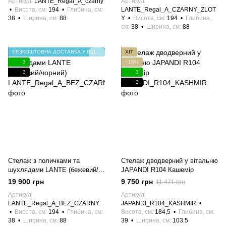
Артикул
LANTE_Regal_A_czarny
Артикул
Висота, см
194
Глибина, см
LANTE_Regal_A_CZARNY_ZLOT
38
Ширина, см
88
Y
Висота, см
194
Глибина,
см
38
Ширина, см
88
БЕЗКОШТОВНА ДОСТАВКА У ВІДДІЛЕННЯ НП
ХІТ
3
−15%
3
3
3
Стелаж з поличками та
Стелаж дводверний у вітальню
шухлядами LANTE (бежевий/
JAPANDI R104 Кашемір
чорний)
19 900 грн
9 750 грн
11 471 грн
Артикул
Артикул
LANTE_Regal_A_BEZ_CZARNY
JAPANDI_R104_KASHMIR
Висота, см
194
Глибина, см
Висота, см
184,5
Глибина, см
38
Ширина, см
88
39
Ширина, см
103.5