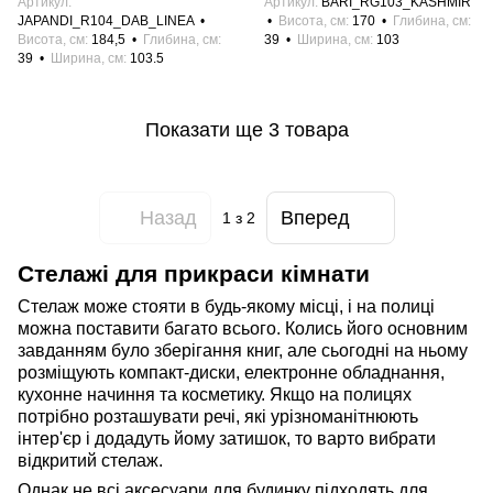
Артикул
Артикул
BARI_RG103_KASHMIR
JAPANDI_R104_DAB_LINEA
Висота, см
170
Глибина, см
Висота, см
184,5
Глибина, см
39
Ширина, см
103
39
Ширина, см
103.5
Показати ще 3 товара
Назад
Вперед
1
з 2
Стелаж
і
для прикраси кімнати
Стелаж може стояти в будь-якому місці, і на полиці
можна поставити багато всього. Колись його основним
завданням було зберігання книг, але сьогодні на ньому
розміщують компакт-диски, електронне обладнання,
кухонне начиння
та
косметику. Якщо на полицях
потрібно розташувати речі, які урізноманітнюють
інтер'єр і додадуть йому затишок, то варто вибрати
відкрит
ий
стелаж
.
Однак не всі аксесуари для будинку підходять для