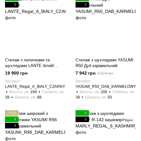
3
3
Стелаж з поличками та
Стелаж з шухлядами YASUMI
шухлядами LANTE білий/
R50 Дуб карамельний
чорний
19 900 грн
7 942 грн
8 824 грн
Артикул
Артикул
LANTE_Regal_A_BIALY_CZARNY
YASUMI_R50_DAB_KARMELOWY
Висота, см
194
Глибина, см
Висота, см
200
Глибина, см
38
Ширина, см
88
39
Ширина, см
50
−10%
3
3
3
3