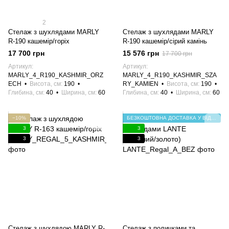
2
Стелаж з шухлядами MARLY
Стелаж з шухлядами MARLY
R-190 кашемір/горіх
R-190 кашемір/сірий камінь
17 700 грн
15 576 грн
17 700 грн
Артикул
Артикул
MARLY_4_R190_KASHMIR_ORZ
MARLY_4_R190_KASHMIR_SZA
ECH
Висота, см
190
RY_KAMIEN
Висота, см
190
Глибина, см
40
Ширина, см
60
Глибина, см
40
Ширина, см
60
−10%
БЕЗКОШТОВНА ДОСТАВКА У ВІДДІЛЕННЯ НП
3
3
3
3
Стелаж з шухлядою MARLY R-
Стелаж з поличками та