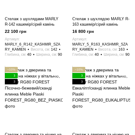
Стелаж з шухлядами MARLY
Стелаж з шухлядою MARLY R-
R-142 кашемір/сірий камінь
163 кашемір/сірий камінь
22 100 грн
16 800 грн
Артикул
Артикул
MARLY_6_R142_KASHMIR_SZA
MARLY_5_R163_KASHMIR_SZA
RY_KAMIEN
Висота, см
142
RY_KAMIEN
Висота, см
163
Глибина, см
40
Ширина, см
90
Глибина, см
40
Ширина, см
90
−10%
−10%
3
3
3
3
Стелаж з дверима та нішею на
Стелаж з дверима та нішею на