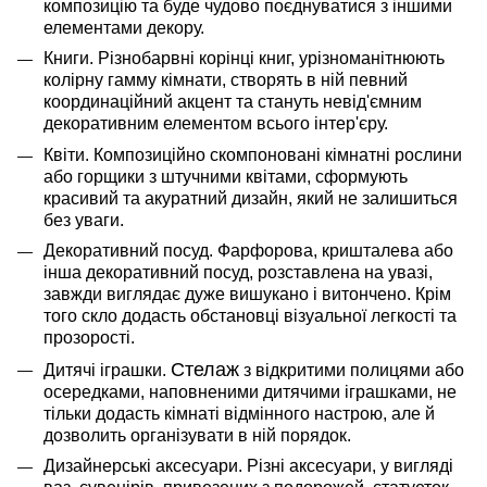
композицію
та
буде чудово поєднуватися з іншими
елементами декору.
Книги. Різнобарвні корінці книг, урізноманітнюють
колірну гамму кімнати, створять в ній певний
координаційний акцент та стануть невід'ємним
декоративним елементом всього інтер'єру.
Квіти. Композиційно скомпоновані кімнатні рослини
або горщики з штучними квітами, сформують
красивий
та
акуратний дизайн, який не залишиться
без уваги.
Декоративний посуд. Фарфорова, кришталева або
інша декоративний посуд, розставлена ​​на увазі,
завжди виглядає дуже вишукано і витончено. Крім
того скло додасть обстановці візуальної легкості
та
прозорості.
Стелаж
Дитячі іграшки.
з відкритими полицями або
осередками, наповненими дитячими іграшками, не
тільки додасть кімнаті відмінного настрою, але
й
дозволить організувати в ній порядок.
Дизайнерські аксесуари. Різні аксесуари, у вигляді