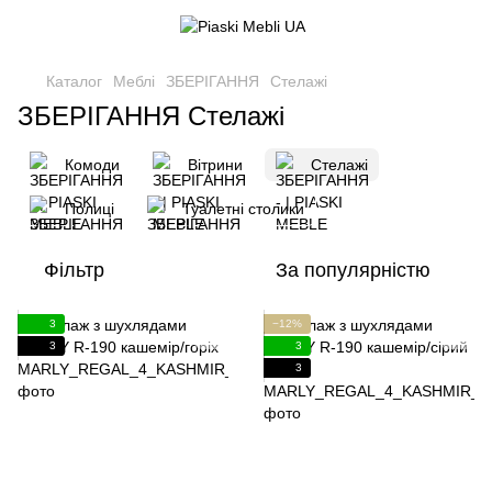
Каталог
Меблі
ЗБЕРІГАННЯ
Стелажі
ЗБЕРІГАННЯ Стелажі
Комоди
Вітрини
Стелажі
Полиці
Туалетні столики
Фільтр
За популярністю
3
−12%
3
3
3