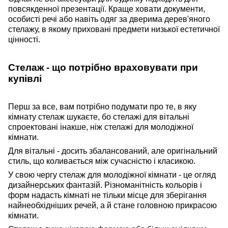
повсякденно
ї
презентації. Краще ховати документи,
особисті речі або навіть одяг за дверима дерев'яного
стелажу, в якому приховані предмети низької естетичної
цінності.
Стелаж - що потрібно враховувати при
купівлі
Перш за все, вам потрібно подумати про те, в яку
кімнату стелаж шукає
те
, бо стелажі для вітальні
спроектовані інакше, ніж стелажі для молодіжної
кімнати.
Для вітальні - досить збалансований, але оригінальний
стиль, що коливається між сучасністю і класикою.
У свою чергу стелаж для молодіжної кімнати - це огляд
дизайнерських фантазій. Різноманітність кольорів і
форм
на
дасть кімнаті не тільки місце для зберігання
найнеобхідніших речей, а
й
стане головною прикрасою
кімнати.