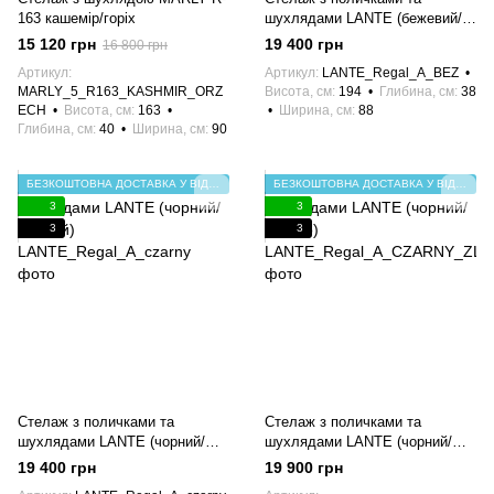
163 кашемір/горіх
шухлядами LANTE (бежевий/
золото)
15 120 грн
19 400 грн
16 800 грн
Артикул
Артикул
LANTE_Regal_A_BEZ
MARLY_5_R163_KASHMIR_ORZ
Висота, см
194
Глибина, см
38
ECH
Висота, см
163
Ширина, см
88
Глибина, см
40
Ширина, см
90
БЕЗКОШТОВНА ДОСТАВКА У ВІДДІЛЕННЯ НП
БЕЗКОШТОВНА ДОСТАВКА У ВІДДІЛЕННЯ НП
3
3
3
3
Стелаж з поличками та
Стелаж з поличками та
шухлядами LANTE (чорний/
шухлядами LANTE (чорний/
чорний)
золото)
19 400 грн
19 900 грн