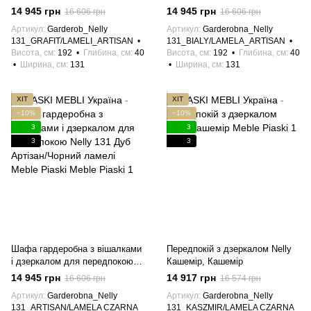
Nelly 131 Графіт/Дуб Артізан
Nelly 131 Білий/Артізан ламелі
14 945 грн
14 945 грн
16 606 грн
16 606 грн
ламелі
Meble Piaski
Артикул
Garderob_Nelly
Артикул
Garderobna_Nelly
131_GRAFIT/LAMELI_ARTISAN
131_BIALY/LAMELA_ARTISAN
Висота, см
192
Глибина, см
40
Висота, см
192
Глибина, см
40
Ширина, см
131
Ширина, см
131
ХІТ
ХІТ
−10%
−10%
3
3
3
3
Шафа гардеробна з вішалками
Передпокій з дзеркалом Nelly
і дзеркалом для передпокою
Кашемір, Кашемір
Nelly 131 Дуб Артізан/Чорний
14 945 грн
14 917 грн
16 606 грн
16 574 грн
ламелі Meble Piaski
Артикул
Garderobna_Nelly
Артикул
Garderobna_Nelly
131_ARTISAN/LAMELA CZARNA
131_KASZMIR/LAMELA CZARNA