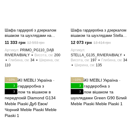
Шафа гардероб з дзеркалом
Шафа гардеробна з дзеркалом
вішаком та шухлядами на
вішаком та шухлядами Stella
ніжках Primo PG110 Дуб
G135 Дуб Рів'єра/Білий Meble
11 333 грн
12 073 грн
12 593 грн
13 414 грн
Рів'єра/Білий Meble Piaski
Piaski
Артикул
PRIMO_PG110_DĄB
Артикул
RIVIERA/BIAŁY
Висота, см
200
STELLA_G135_RIVIERA/BIAŁY
Глибина, см
34
Ширина, см
Висота, см
197
Глибина, см
34
110
Ширина, см
135
−10%
−10%
3
3
3
3