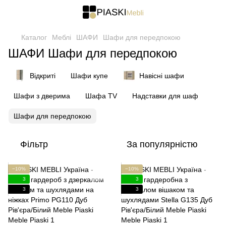
Каталог
Меблі
ШАФИ
Шафи для передпокою
ШАФИ Шафи для передпокою
Відкриті
Шафи купе
Навісні шафи
Шафи з дверима
Шафа TV
Надставки для шаф
Шафи для передпокою
Фільтр
За популярністю
−10%
−10%
3
3
3
3