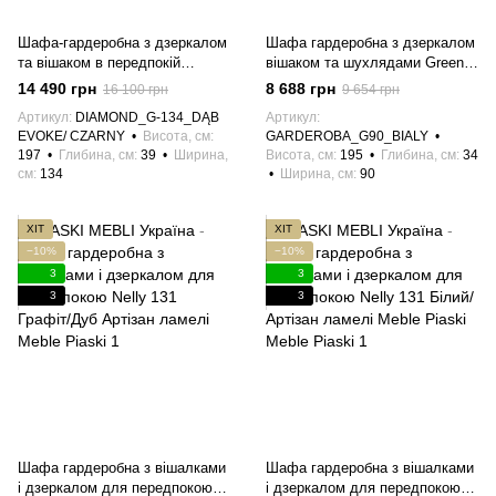
Шафа-гардеробна з дзеркалом
Шафа гардеробна з дзеркалом
та вішаком в передпокій
вішаком та шухлядами Green
Diamond G134 Meble Piaski Дуб
G90 Білий Meble Piaski
14 490 грн
8 688 грн
16 100 грн
9 654 грн
Евок/Чорний Meble Piaski
Артикул
DIAMOND_G-134_DĄB
Артикул
EVOKE/ CZARNY
Висота, см
GARDEROBA_G90_BIALY
197
Глибина, см
39
Ширина,
Висота, см
195
Глибина, см
34
см
134
Ширина, см
90
ХІТ
ХІТ
−10%
−10%
3
3
3
3
Шафа гардеробна з вішалками
Шафа гардеробна з вішалками
і дзеркалом для передпокою
і дзеркалом для передпокою