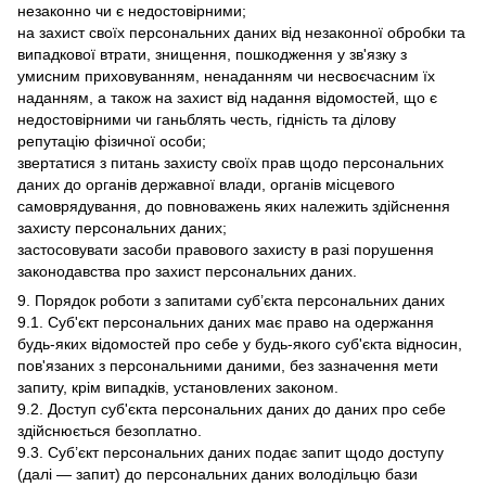
незаконно чи є недостовірними;
на захист своїх персональних даних від незаконної обробки та
випадкової втрати, знищення, пошкодження у зв'язку з
умисним приховуванням, ненаданням чи несвоєчасним їх
наданням, а також на захист від надання відомостей, що є
недостовірними чи ганьблять честь, гідність та ділову
репутацію фізичної особи;
звертатися з питань захисту своїх прав щодо персональних
даних до органів державної влади, органів місцевого
самоврядування, до повноважень яких належить здійснення
захисту персональних даних;
застосовувати засоби правового захисту в разі порушення
законодавства про захист персональних даних.
9. Порядок роботи з запитами суб’єкта персональних даних
9.1. Суб'єкт персональних даних має право на одержання
будь-яких відомостей про себе у будь-якого суб'єкта відносин,
пов'язаних з персональними даними, без зазначення мети
запиту, крім випадків, установлених законом.
9.2. Доступ суб'єкта персональних даних до даних про себе
здійснюється безоплатно.
9.3. Суб’єкт персональних даних подає запит щодо доступу
(далі — запит) до персональних даних володільцю бази