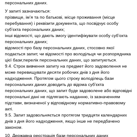
персональних даних.
У запиті зазначаються:
прізвище, ім'я та по батькові, місце проживання (місце
перебування) і реквізити документа, що посвідчує особу
суб’єкта персональних даних;
інші відомості, що дають змогу ідентифікувати особу суб’єкта
персональних даних;
відомості про базу персональних даних, стосовно якої
подається запит, чи відомості про володільця чи розпорядника
цієї бази;перелік персональних даних, що запитуються.
9.4. Строк вивчення запиту на предмет його задоволення не
може перевищувати десяти робочих днів з дня його
надходження. Протягом цього строку володілець бази
персональних даних доводить до відома суб’єкта
персональних даних, що запит буде задоволене або відповідні
персональні дані не підлягають наданню, із зазначенням
підстави, визначеної у відповідному нормативно-правовому
акті.
9.5. Запит задовольняється протягом тридцяти календарних
днів з дня його надходження, якщо інше не передбачено
законом.
10. Державна реєстрація бази персональних даних