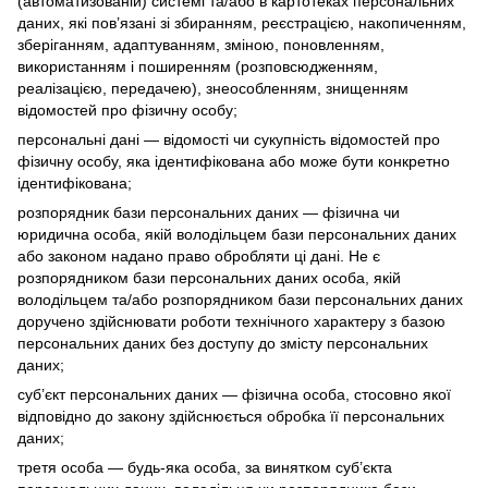
(автоматизованій) системі та/або в картотеках персональних
даних, які пов’язані зі збиранням, реєстрацією, накопиченням,
зберіганням, адаптуванням, зміною, поновленням,
використанням і поширенням (розповсюдженням,
реалізацією, передачею), знеособленням, знищенням
відомостей про фізичну особу;
персональні дані — відомості чи сукупність відомостей про
фізичну особу, яка ідентифікована або може бути конкретно
ідентифікована;
розпорядник бази персональних даних — фізична чи
юридична особа, якій володільцем бази персональних даних
або законом надано право обробляти ці дані. Не є
розпорядником бази персональних даних особа, якій
володільцем та/або розпорядником бази персональних даних
доручено здійснювати роботи технічного характеру з базою
персональних даних без доступу до змісту персональних
даних;
суб’єкт персональних даних — фізична особа, стосовно якої
відповідно до закону здійснюється обробка її персональних
даних;
третя особа — будь-яка особа, за винятком суб’єкта