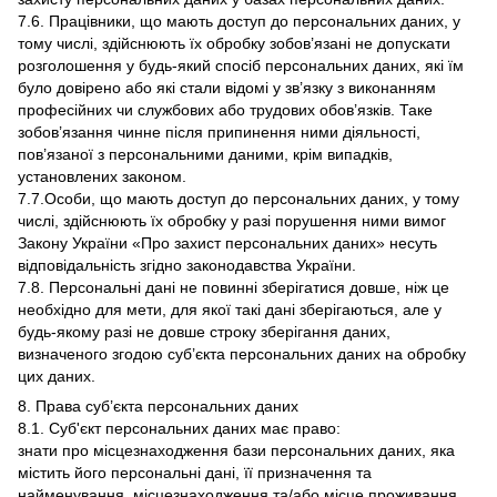
7.6. Працівники, що мають доступ до персональних даних, у
тому числі, здійснюють їх обробку зобов’язані не допускати
розголошення у будь-який спосіб персональних даних, які їм
було довірено або які стали відомі у зв’язку з виконанням
професійних чи службових або трудових обов’язків. Таке
зобов’язання чинне після припинення ними діяльності,
пов’язаної з персональними даними, крім випадків,
установлених законом.
7.7.Особи, що мають доступ до персональних даних, у тому
числі, здійснюють їх обробку у разі порушення ними вимог
Закону України «Про захист персональних даних» несуть
відповідальність згідно законодавства України.
7.8. Персональні дані не повинні зберігатися довше, ніж це
необхідно для мети, для якої такі дані зберігаються, але у
будь-якому разі не довше строку зберігання даних,
визначеного згодою суб’єкта персональних даних на обробку
цих даних.
8. Права суб’єкта персональних даних
8.1. Суб'єкт персональних даних має право:
знати про місцезнаходження бази персональних даних, яка
містить його персональні дані, її призначення та
найменування, місцезнаходження та/або місце проживання