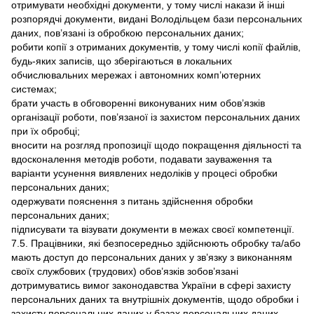
отримувати необхідні документи, у тому числі накази й інші
розпорядчі документи, видані Володільцем бази персональних
даних, пов’язані із обробкою персональних даних;
робити копії з отриманих документів, у тому числі копії файлів,
будь-яких записів, що зберігаються в локальних
обчислювальних мережах і автономних комп’ютерних
системах;
брати участь в обговоренні виконуваних ним обов’язків
організації роботи, пов’язаної із захистом персональних даних
при їх обробці;
вносити на розгляд пропозиції щодо покращення діяльності та
вдосконалення методів роботи, подавати зауваження та
варіанти усунення виявлених недоліків у процесі обробки
персональних даних;
одержувати пояснення з питань здійснення обробки
персональних даних;
підписувати та візувати документи в межах своєї компетенції.
7.5. Працівники, які безпосередньо здійснюють обробку та/або
мають доступ до персональних даних у зв’язку з виконанням
своїх службових (трудових) обов’язків зобов’язані
дотримуватись вимог законодавства України в сфері захисту
персональних даних та внутрішніх документів, щодо обробки і
захисту персональних даних у базах персональних даних.