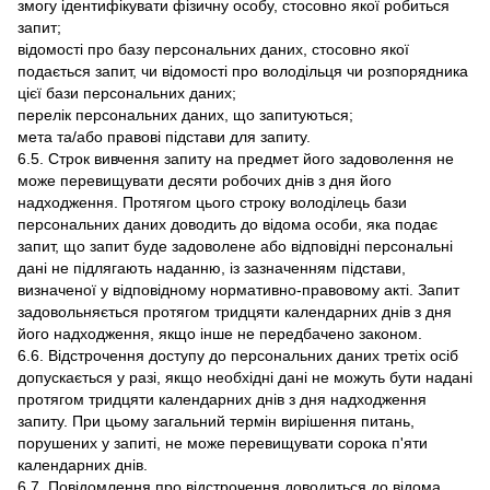
змогу ідентифікувати фізичну особу, стосовно якої робиться
запит;
відомості про базу персональних даних, стосовно якої
подається запит, чи відомості про володільця чи розпорядника
цієї бази персональних даних;
перелік персональних даних, що запитуються;
мета та/або правові підстави для запиту.
6.5. Строк вивчення запиту на предмет його задоволення не
може перевищувати десяти робочих днів з дня його
надходження. Протягом цього строку володілець бази
персональних даних доводить до відома особи, яка подає
запит, що запит буде задоволене або відповідні персональні
дані не підлягають наданню, із зазначенням підстави,
визначеної у відповідному нормативно-правовому акті. Запит
задовольняється протягом тридцяти календарних днів з дня
його надходження, якщо інше не передбачено законом.
6.6. Відстрочення доступу до персональних даних третіх осіб
допускається у разі, якщо необхідні дані не можуть бути надані
протягом тридцяти календарних днів з дня надходження
запиту. При цьому загальний термін вирішення питань,
порушених у запиті, не може перевищувати сорока п'яти
календарних днів.
6.7. Повідомлення про відстрочення доводиться до відома