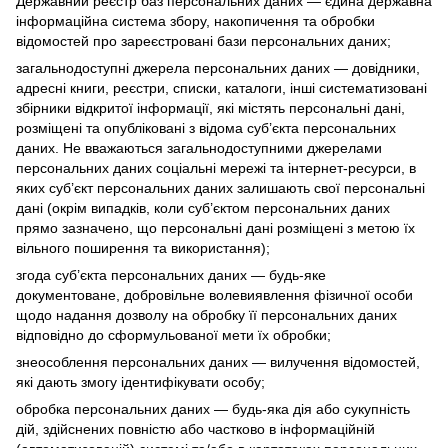
Державний реєстр баз персональних даних — єдина державна
інформаційна система збору, накопичення та обробки
відомостей про зареєстровані бази персональних даних;
загальнодоступні джерела персональних даних — довідники,
адресні книги, реєстри, списки, каталоги, інші систематизовані
збірники відкритої інформації, які містять персональні дані,
розміщені та опубліковані з відома суб’єкта персональних
даних. Не вважаються загальнодоступними джерелами
персональних даних соціальні мережі та інтернет-ресурси, в
яких суб’єкт персональних даних залишають свої персональні
дані (окрім випадків, коли суб’єктом персональних даних
прямо зазначено, що персональні дані розміщені з метою їх
вільного поширення та використання);
згода суб’єкта персональних даних — будь-яке
документоване, добровільне волевиявлення фізичної особи
щодо надання дозволу на обробку її персональних даних
відповідно до сформульованої мети їх обробки;
знеособлення персональних даних — вилучення відомостей,
які дають змогу ідентифікувати особу;
обробка персональних даних — будь-яка дія або сукупність
дій, здійснених повністю або частково в інформаційній