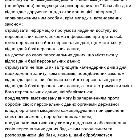
(перебування) володільця чи розпорядника цієї бази або дати
відповідне доручення щодо отримання цієї інформації
уповноваженим ним особам, крім випадків, встановлених
законом;
отримувати інформацію про умови надання доступу до
персональних даних, зокрема інформацію про третіх осіб,
яким передаються його персональні дані, що містяться у
відповідній базі персональних даних;
на доступ до своїх персональних даних, що містяться у
відповідній базі персональних даних;
отримувати не пізніш як за тридцять календарних днів з дня
надходження запиту, крім випадків, передбачених законом,
відповідь про те, чи зберігаються його персональні дані у
відповідній базі персональних даних, а також отримувати зміст
його персональних даних, які зберігаються;
пред'являти вмотивовану вимогу із запереченням проти
обробки своїх персональних даних органами державної
влади, органами місцевого самоврядування при здійсненні
їхніх повноважень, передбачених законом;
пред'являти вмотивовану вимогу щодо зміни або знищення
своїх персональних даних будь-яким володільцем та
розпорядником цієї бази, якщо ці дані обробляються