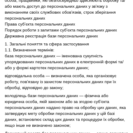
особа, працівники, які безпосередньо здійснюють обробку та/
або мають доступ до персональних даних у зв’язку з
виконанням своїх службових обов’язків, строк зберігання
персональних даних
Права суб’єкта персональних даних
Порядок роботи з запитами суб'єкта персональних даних
Державна реєстрація бази персональних даних
1. Загальні поняття та сфера застосування
1.1. Визначення термінів:
база персональних даних — іменована сукупність
упорядкованих персональних даних в електронній формі та/
або у формі картотек персональних даних;
відповідальна особа — визначена особа, яка організовує
роботу, пов’язану із захистом персональних даних при їх
обробці, відповідно до закону;
володілець бази персональних даних — фізична або
юридична особа, якій законом або за згодою суб’єкта
персональних даних надано право на обробку цих даних, яка
затверджує мету обробки персональних даних у цій базі
даних, встановлює склад цих даних та процедури їх обробки,
якщо інше не визначено законом;