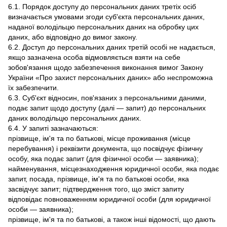
6.1. Порядок доступу до персональних даних третіх осіб
визначається умовами згоди суб'єкта персональних даних,
наданої володільцю персональних даних на обробку цих
даних, або відповідно до вимог закону.
6.2. Доступ до персональних даних третій особі не надається,
якщо зазначена особа відмовляється взяти на себе
зобов'язання щодо забезпечення виконання вимог Закону
України «Про захист персональних даних» або неспроможна
їх забезпечити.
6.3. Суб'єкт відносин, пов'язаних з персональними даними,
подає запит щодо доступу (далі — запит) до персональних
даних володільцю персональних даних.
6.4. У запиті зазначаються:
прізвище, ім'я та по батькові, місце проживання (місце
перебування) і реквізити документа, що посвідчує фізичну
особу, яка подає запит (для фізичної особи — заявника);
найменування, місцезнаходження юридичної особи, яка подає
запит, посада, прізвище, ім'я та по батькові особи, яка
засвідчує запит; підтвердження того, що зміст запиту
відповідає повноваженням юридичної особи (для юридичної
особи — заявника);
прізвище, ім'я та по батькові, а також інші відомості, що дають