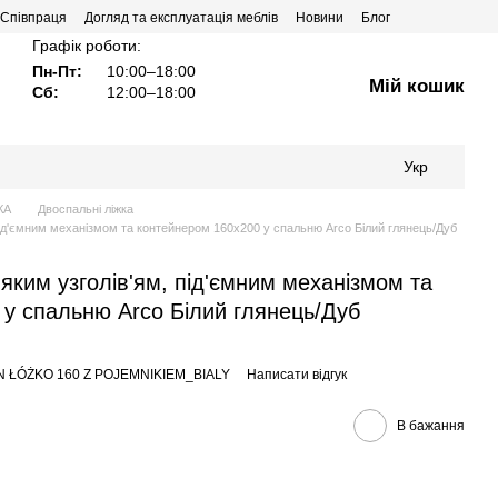
Співпраця
Догляд та експлуатація меблів
Новини
Блог
Графік роботи:
Пн-Пт:
10:00–18:00
Мій кошик
Сб:
12:00–18:00
Укр
КА
Двоспальні ліжка
 під'ємним механізмом та контейнером 160х200 у спальню Arco Білий глянець/Дуб
'яким узголів'ям, під'ємним механізмом та
у спальню Arco Білий глянець/Дуб
N ŁÓŻKO 160 Z POJEMNIKIEM_BIALY
Написати відгук
В бажання