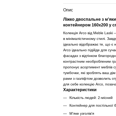
Опис
Ліжко двоспальне з м'яки
контейнером 160х200 у 
Колекція Arco від Meble Laski
в мінімалістичному стилі. Завд
ідеально відображає те, що є 
Arco ідеально підійде для суча
фасадах з відтінком благородн
контрастним необробленим граф
пропонує асортимент меблів су
тумбочки, які зроблять ваш ді
рами з газліфтом дозволить от
для себе колекцію Arco, позач
Характеристики
Кількість людей:
2-місний
Контейнер для постільної 
М'яке узголів'я