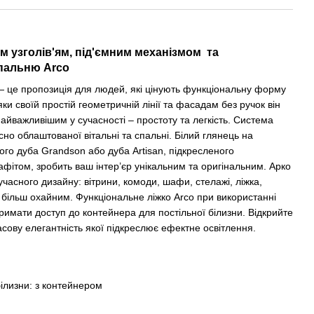
м узголів'ям, під'ємним механізмом та
спальню Arco
 — це пропозиція для людей, які цінують функціональну форму
яки своїй простій геометричній лінії та фасадам без ручок він
найважливішим у сучасності – простоту та легкість. Система
сно облаштованої вітальні та спальні. Білий глянець на
ого дуба Grandson або дуба Artisan, підкресленого
ітом, зробить ваш інтер’єр унікальним та оригінальним. Арко
часного дизайну: вітрини, комоди, шафи, стелажі, ліжка,
м більш охайним. Функціональне ліжко Arco при використанні
римати доступ до контейнера для постільної білизни. Відкрийте
асову елегантність якої підкреслює ефектне освітлення.
білизни:
з контейнером