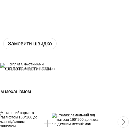
Замовити швидко
ОПЛАТА ЧАСТИНАМИ
3 платежі по 5 633.33 грн
ним механізмом
Спа