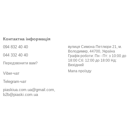
Контактна інформація
094 832 40 40
вулиця Симона Петлюри 21, м.
Володимир, 44700, Україна
044 332 40 40
Графік роботи: Пн - Пт: з 10:00 до
18:00 Сб: 12:00 до 18:00 Нд:
Передзвонити вам?
Вихідний
Мапа проїзду
Viber-чат
Telegram-чат
piaskiua.com.ua@gmail.com,
b2b@piaski.com.ua