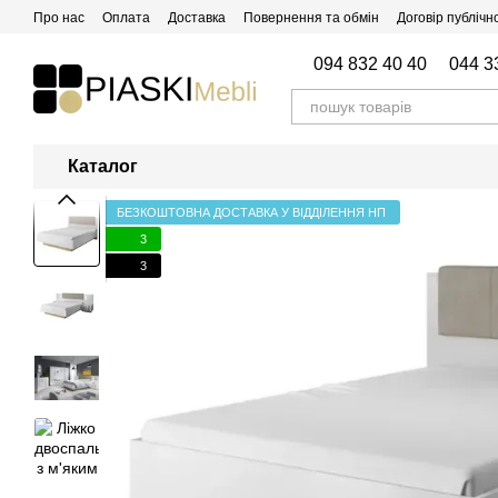
Перейти до основного контенту
Про нас
Оплата
Доставка
Повернення та обмін
Договір публічн
Відгуки про магазин
094 832 40 40
044 3
Каталог
БЕЗКОШТОВНА ДОСТАВКА У ВІДДІЛЕННЯ НП
3
3