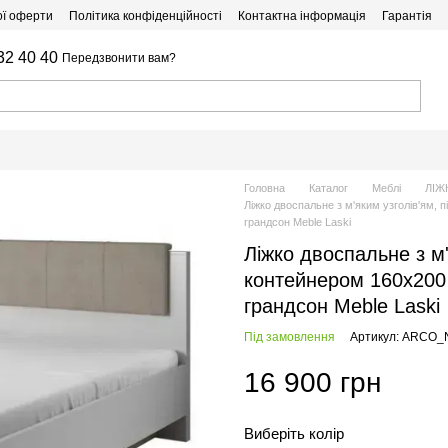
ої оферти
Політика конфіденційності
Контактна інформація
Гарантія
32 40 40
Передзвонити вам?
Головна
Каталог
Меблі
ЛІЖ
Ліжко двоспальне з м'яким узголів'ям,
грандсон Meble Laski
Ліжко двоспальне з м
контейнером 160х200 
грандсон Meble Laski
Під замовлення
Артикул: ARCO_
16 900 грн
Виберіть колір