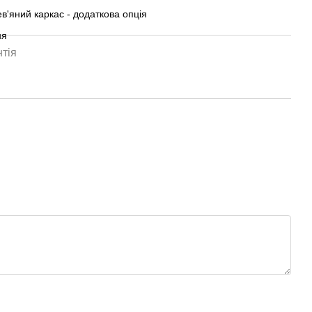
в'яний каркас - додаткова опція
ня
тія