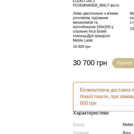
Ліжко двоспальне з м'яким
Ме
узголів'ям, під'ємним
га
механізмом та
з 
контейнером 160х200 у
10
спальню Arco Білий
глянець/Дуб грандсон
Meble Laski
16 900 грн
30 700 грн
Купити
Безкоштовна доставка н
Нової пошти, при замовл
000 грн
Характеристики
Бренд
Meble
Колекція
Arco