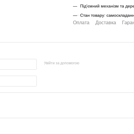
Під'ємний механізм та дере
Стан товару:
самоскладан
Оплата
Доставка
Гаран
Увійти за допомогою