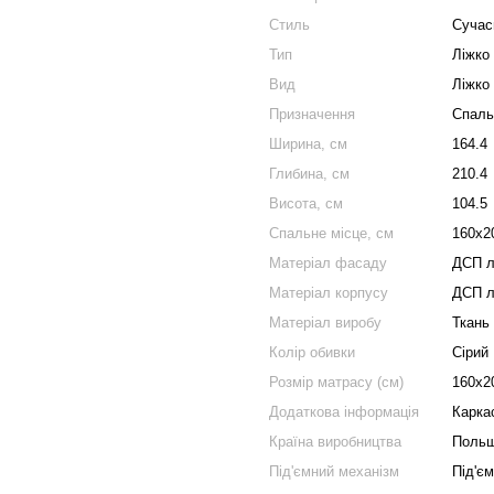
Стиль
Сучас
Тип
Ліжко
Вид
Ліжко
Призначення
Спаль
Ширина, см
164.4
Глибина, см
210.4
Висота, см
104.5
Спальне місце, см
160x2
Матеріал фасаду
ДСП л
Матеріал корпусу
ДСП л
Матеріал виробу
Ткань
Колір обивки
Сірий
Розмір матрасу (см)
160x2
Додаткова інформація
Карка
Країна виробництва
Поль
Під'ємний механізм
Під'єм