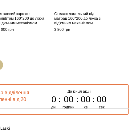
Ліжк
м'яки
під'
талевий каркас з
Стелаж ламельний під
та к
зліфтом 160*200 до ліжка
матрац 160*200 до ліжка з
160х
під'ємним механізмом
під'ємним механізмом
Arco 
гран
 000 грн
3 800 грн
16 90
73
До кінця акції
а відділення
0
00
00
00
енні від 20
дні
години
хв
сек
 Laski