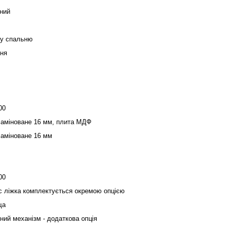
ний
 у спальню
ня
00
аміноване 16 мм, плита МДФ
аміноване 16 мм
00
с ліжка комплектується окремою опцією
ща
ний механізм - додаткова опція