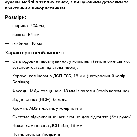
сучасні меблі в теплих тонах, з вишуканими деталями та
практичним використанням
.
Розміри:
ширина: 204 см,
висота: 54 см,
глибина: 40 см.
Характерні особливості:
Світлодіодне підсвічування: у комплекті (тепле біле світло,
встановлюється під стільницею).
Корпус: ламінована ДСП E05, 18 мм (натуральний колір
Болівар)
Фасади: МДФ товщиною 18 мм із пазами (колір капучино).
Задня стінка (HDF): бежева
Кромки: ABS-пластик у колір плити.
Система відкривання: натискання для відкриття (без ручок)
Ніжки: ламінована ДСП E05, 18 мм
Петлі: втоплені/подвійні