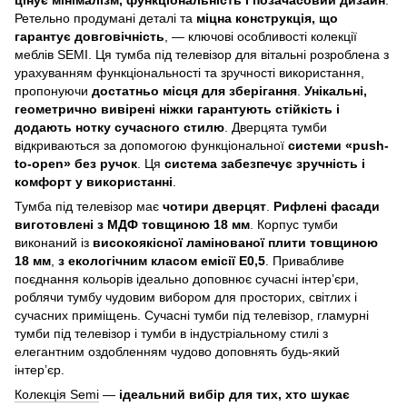
Ретельно продумані деталі та
міцна конструкція, що
гарантує довговічність
, — ключові особливості колекції
меблів SEMI. Ця тумба під телевізор для вітальні розроблена з
урахуванням функціональності та зручності використання,
пропонуючи
достатньо місця для зберігання
.
Унікальні,
геометрично вивірені ніжки гарантують стійкість і
додають нотку сучасного стилю
. Дверцята тумби
відкриваються за допомогою функціональної
системи «push-
to-open» без ручок
. Ця
система забезпечує зручність і
комфорт у використанні
.
Тумба під телевізор має
чотири дверцят
.
Рифлені фасади
виготовлені з МДФ товщиною 18 мм
. Корпус тумби
виконаний із
високоякісної ламінованої плити товщиною
18 мм
,
з екологічним класом емісії E0,5
. Привабливе
поєднання кольорів ідеально доповнює сучасні інтер’єри,
роблячи тумбу чудовим вибором для просторих, світлих і
сучасних приміщень. Сучасні тумби під телевізор, гламурні
тумби під телевізор і тумби в індустріальному стилі з
елегантним оздобленням чудово доповнять будь-який
інтер’єр.
Колекція Semi
—
ідеальний вибір для тих, хто шукає