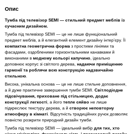
Опис
Тумба під телевізор SEMI — стильний предмет меблів із
сучасним дизайном.
Тумба під телевізор SEMI — це не лише функціональний
предмет меблів, а й елегантний елемент дизайну інтер’єру. Її
компактна геометрична форма
з простими лініями та
фасадами, оздобленими горизонтальними канавками й
виконаними в
модному кольорі капучино
, ідеально
доповнює корпус зі світлого дерева,
надаючи приміщенню
гармонії та роблячи всю конструкцію надзвичайно
стильною
.
Висока, унікальна основа — це не лише стильне доповнення,
а й дуже практичне завершення тумби SEMI.
Світлодіодне
підсвічування, приховане під стільницею, додає
конструкції легкості
, а його
тепле сяйво
не лише
підкреслює текстуру дерева, а й
створює неповторну
атмосферу в кімнаті
. Відсутність традиційних ручок дозволяє
повністю розкрити природний дизайн тумби.
Тумба під телевізор SEMI — ідеальний вибір
для тих, хто
цінує мінімалізм, функціональність і позачасовий дизайн
.