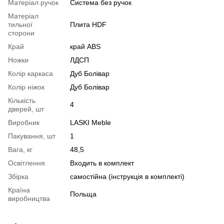
Матеріал ручок
Система без ручок
Матеріал
тильної
Плита HDF
сторони
Край
край ABS
Ножки
ЛДСП
Колір каркаса
Дуб Болівар
Колір ніжок
Дуб Болівар
Кількість
4
дверей, шт
Виробник
LASKI Meble
Пакування, шт
1
Вага, кг
48,5
Освітлення
Входить в комплект
Збірка
самостійна (інструкція в комплекті)
Країна
Польща
виробництва