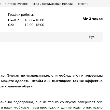
я
Сотрудничество
Уход и эксплуатация мебели
Новости
График работы:
Мой заказ
Пн-Пт:
10:00–18:00
Сб:
12:00–18:00
Рус
ко. Элегантно упакованные, они соблазняют интересным
ы можете сделать, чтобы они выглядели так же эффектно
ое хранение обуви.
авильно подобранна, он
а
не только со вкусом завершает всю
к, и ваши любимые пары прослуж
или
долгие годы, о них нужно