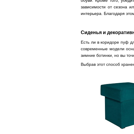
обуви. Кроме того, убеди
зависимости от сезона и
интерьера. Благодаря это
Сиденья и декорати
Есть
ли в
коридоре
пуф
д
современные модели осн
зимние ботинки,
но
вы то
Выбрав этот способ хранен