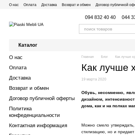
Перейти к основному контенту
О нас
Оплата
Доставка
Возврат и обмен
Договор публичной о
Блог
Отзывы о магазине
094 832 40 40
044 3
Каталог
О нас
Главная
Блог
Как лучше х
Как лучше 
Оплата
Доставка
19 марта 2020
Возврат и обмен
Обувь, несомненно, яв
Договор публичной оферты
дизайном, интенсивност
дома, как и на полках 
Политика
конфеденциальности
Контактная информация
Можно смело утверждать,
стилизацию, но и придает