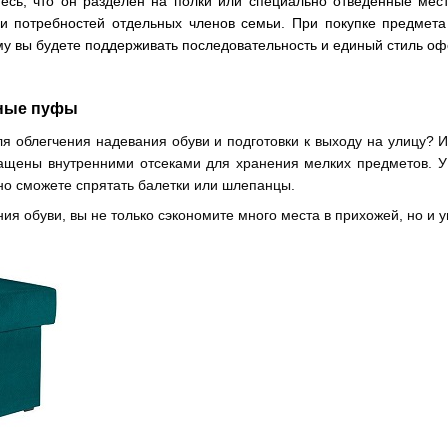
тесь, что он разделен на полки или специально отведенные мес
ли потребностей отдельных членов семьи. При покупке предмета
му вы будете поддерживать последовательность и единый стиль о
вные пуфы
ля облегчения надевания обуви и подготовки к выходу на улицу? 
ащены внутренними отсеками для хранения мелких предметов.
У
чно
сможете спрятать
балетки
или шлепанц
ы
.
ия обуви, вы не только сэкономите много места в прихожей, но и 