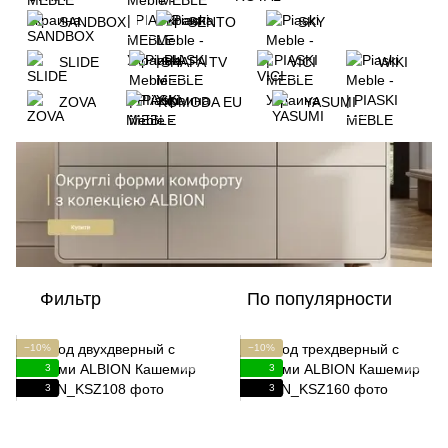
SANDBOX
SENTO
SKY
SLIDE
SHAFA TV
VICI
WIKI
ZOVA
KOMODA EU
YASUMI
Фильтр
По популярности
−10%
−10%
3
3
3
3