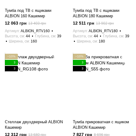
Тумба под ТВ с ящиками
Тумба под ТВ с ящиками
ALBION 160 Кашемир
ALBION 180 Кашемир
12 063 грн
12 511 грн
13 403 грн
13 902 грн
Артикул
ALBION_RTV160
Артикул
ALBION_RTV180
Высота, см
44
Глубина, см
39
Высота, см
44
Глубина, см
39
Ширина, см
160
Ширина, см
180
−10%
−10%
3
3
3
3
Стеллаж двухдверный ALBION
Тумба прикроватная с ящиком
Кашемир
ALBION Кашемир
12 312 грн
7 827 грн
13 680 грн
8 696 грн