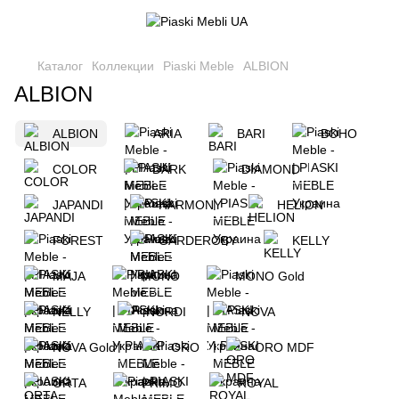
Каталог
Коллекции
Piaski Meble
ALBION
ALBION
ALBION
ARIA
BARI
BOHO
COLOR
DARK
DIAMOND
JAPANDI
HARMONY
HELION
FOREST
GARDEROBY
KELLY
MAJA
MONO
MONO Gold
NELLY
NORDI
NOVA
NOVA Gold
ORO
ORO MDF
ORTA
PRIMO
ROYAL