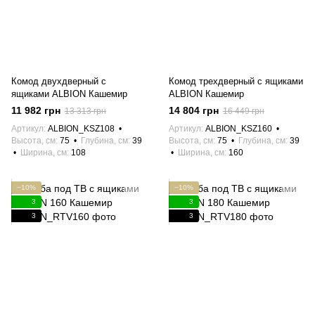
Комод двухдверный с
Комод трехдверный с ящиками
ящиками ALBION Кашемир
ALBION Кашемир
11 982 грн
14 804 грн
13 313 грн
16 449 грн
Артикул
ALBION_KSZ108
Артикул
ALBION_KSZ160
Высота, см
75
Глубина, см
39
Высота, см
75
Глубина, см
39
Ширина, см
108
Ширина, см
160
−10%
−10%
3
3
3
3