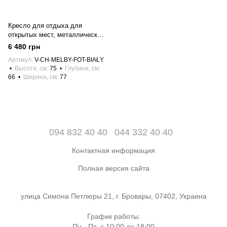
Кресло для отдыха для
открытых мест, металлическое
10407 (серый)
6 480 грн
Артикул
V-CH-MELBY-FOT-BIAŁY
Высота, см
75
Глубина, см
66
Ширина, см
77
094 832 40 40
044 332 40 40
Контактная информация
Полная версия сайта
улица Симона Петлюры 21, г. Бровары, 07402, Украина
График работы:
Пн - Пт: с 10:00 до 18:00