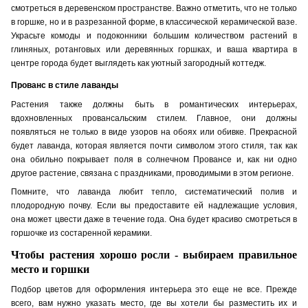
смотреться в деревенском пространстве. Важно отметить, что не только
в горшке, но и в разрезанной форме, в классической керамической вазе.
Украсьте комоды и подоконники большим количеством растений в
глиняных, ротанговых или деревянных горшках, и ваша квартира в
центре города будет выглядеть как уютный загородный коттедж.
Прованс в стиле лаванды
Растения также должны быть в романтических интерьерах,
вдохновленных провансальским стилем. Главное, они должны
появляться не только в виде узоров на обоях или обивке. Прекрасной
будет лаванда, которая является почти символом этого стиля, так как
она обильно покрывает поля в солнечном Провансе и, как ни одно
другое растение, связана с праздниками, проводимыми в этом регионе.
Помните, что лаванда любит тепло, систематический полив и
плодородную почву. Если вы предоставите е
й
надлежащие условия,
он
а
может цвести даже в течение года. Он
а
будет красиво смотреться в
горшочке из состаренной керамики.
Чтобы растения хорошо росли - выбираем правильное
место и горшки
Подбор цветов для оформления интерьера это еще не все. Прежде
всего, вам нужно указать место, где вы хотели бы разместить их и