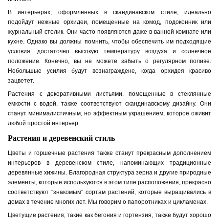
В интерьерах, оформленных в скандинавском стиле, идеально
подойдут
нежные орхидеи, помещенные на
комод
, подоконник или
журнальный столик. Они часто появляются даже в ванной комнат
е
или
кухн
е
. Однако вы должны помнить, чтобы обеспечить им подходящие
условия: достаточно высокую температуру воздуха и солнечное
положение. Конечно, вы не можете забыть о регулярном поливе.
Небольш
ые
усилия будут вознаграждене, когда орхидея красиво
зацветет.
Растения с декоративными листьями, помещенные в стеклянные
емкости с водой, также соответствуют скандинавскому дизайну. Они
станут минималистичным, но эффектным украшением, которое оживит
любой простой интерьер.
Растения и деревенский стиль
Цветы и горшечные растения также станут прекрасным дополнением
интерьеров в деревенском стиле, напоминающих традиционные
деревянные хижины. Благородная структура зерна и другие природные
элементы, которые используются в этом типе расположения, прекрасно
соответствуют "знакомым" сортам растений, которые выращивались в
домах в течение многих лет. Мы говорим о папоротниках и цикламенах.
Цветущие растения, такие как бегония и гортензия, также будут хорошо