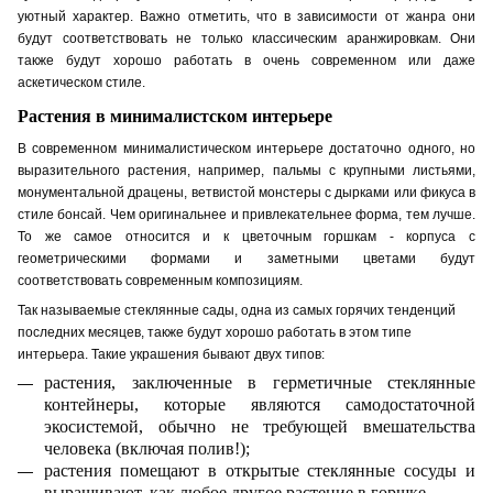
уютный характер. Важно отметить, что в зависимости от жанра они
будут соответствовать не только классическим аранжировкам. Они
также будут хорошо работать в очень современном или даже
аскетическом стиле.
Растения в минималистском интерьере
В современном минималист
ичес
ком интерьере достаточно одного, но
выразительного растения, например, пальмы с крупными листьями,
монументальной драцены, ветвистой монстеры с дырками или фикуса в
стиле бонсай. Чем оригинальнее и привлекательнее форма, тем лучше.
То же самое относится и к цветочным горшкам - корпуса с
геометрическими формами и заметными цветами будут
соответствовать современным композициям.
Так называемые стеклянные сады, одна из самых горячих тенденций
последних месяцев, также будут хорошо работать в этом типе
интерьера. Такие украшения бывают двух типов:
растения, заключенные в герметичные стеклянные
контейнеры, которые являются самодостаточной
экосистемой, обычно не требующей вмешательства
человека (включая полив!);
растения помещают в открытые стеклянные сосуды
и
выращивают, как любое другое растение в горшке.