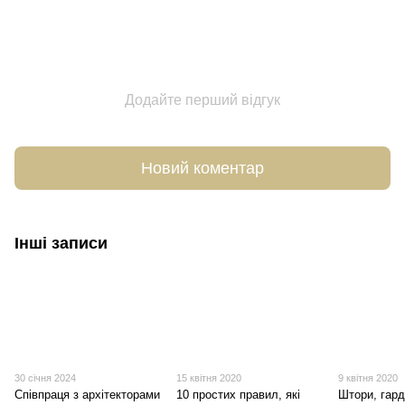
Додайте перший відгук
Новий коментар
Інші записи
30 січня 2024
15 квітня 2020
9 квітня 2020
Співпраця з архітекторами
10 простих правил, які
Штори, гард