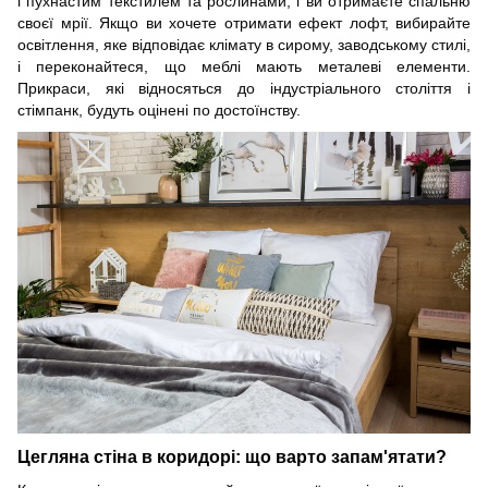
і пухнастим текстилем та рослинами, і ви отримаєте спальню
своєї мрії.
Якщо ви хочете отримати ефект лофт, вибирайте
освітлення, яке відповідає клімату в сирому, заводському стилі,
і переконайтеся, що меблі мають металеві елементи.
Прикраси, які відносяться до індустріального століття і
стімпанк, будуть оцінені по достоїнству.
Цегляна стіна в коридорі: що варто запам'ятати?