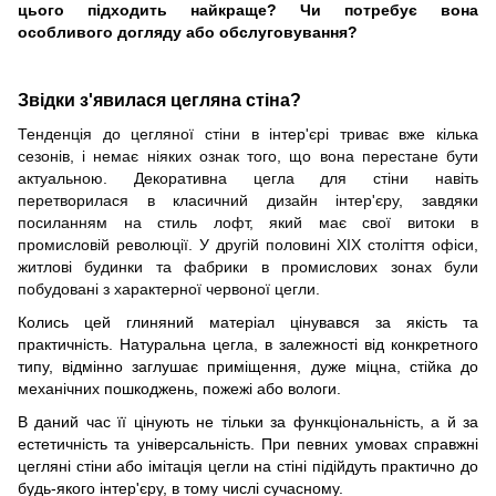
цього підходить найкраще? Чи потребує вона
особливого догляду або обслуговування?
Звідки з'явилася цегляна стіна?
Тенденція до цегляної стіни в інтер'єрі триває вже кілька
сезонів, і немає ніяких ознак того, що вона перестане бути
актуальною. Декоративна цегла для стіни навіть
перетвори
лася
в класичний дизайн інтер'єру, завдяки
посиланням на стиль лофт, який має свої витоки в
промислов
ій
революції. У другій половині XIX століття офіси,
житлові будинки
та
фабрики в промислових зонах були
побудовані з характерно
ї
червоно
ї
цегли.
Колись цей глиняний матеріал цінувався за якість та
практичність. Натуральна цегла, в залежності від конкретного
типу, відмінно заглушає приміщення, дуже міцна, стійка до
механічних пошкоджень, пожежі або вологи.
В даний час її цінують не тільки за функціональність, а й за
естетичність та універсальність. При певних умовах справжні
цегляні стіни або імітація цегли на стіні підійдуть практично до
будь-якого інтер'єру, в тому числі сучасному.