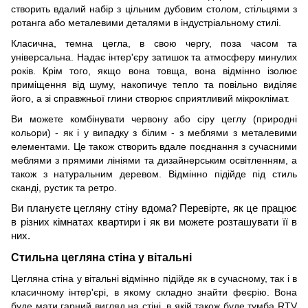
створить вдалий набір з цільним дубовим столом, стільцями з
ротанга або металевими деталями в індустріальному стилі.
Класична, темна цегла, в свою чергу, поза часом та
універсальна. Надає інтер'єру затишок та атмосферу минулих
років. Крім того, якщо вона товща, вона відмінно ізолює
приміщення від шуму, накопичує тепло та повільно виділяє
його, а зі справжньої глини створює сприятливий мікроклімат.
Ви можете комбінувати червону або сіру цеглу (природні
кольори) - як і у випадку з білим - з меблями з металевими
елементами. Це також створить вдале поєднання з сучасними
меблями з прямими лініями та дизайнерським освітленням, а
також з натуральним деревом. Відмінно підійде під стиль
сканді, рустик та ретро.
Ви плануєте цегляну стіну вдома? Перевірте, як це працює
в різних кімнатах квартири і як ви можете розташувати її в
них.
Стильна цегляна стіна у вітальні
Цегляна стіна у вітальні відмінно підійде як в сучасному, так і в
класичному інтер'єрі, в якому складно знайти феєрію.
В
она
буде мати гарний вигляд на стіні, в якій також буде тумба RTV