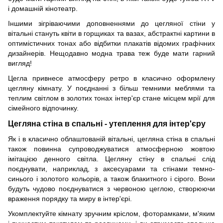
і домашній кінотеатр.
Іншими зігріваючими доповненнями до цегляної стіни у
вітальні стануть квіти в горщиках та вазах, абстрактні картини в
оптимістичних тонах або відбитки плакатів відомих графічних
дизайнерів.
Нещодавно модна трава теж буде мати гарний
вигляд!
Цегла привнесе атмосферу ретро в класично оформлену
цегляну кімнату. У поєднанні з більш темними меблями
та
теплим світлом в золотих тонах інтер'єр стане місцем мрії для
сімейного відпочинку.
Цегляна стіна в спальні - утеплення для інтер'єру
Як і в класично облаштованій вітальні, цегляна стіна в спальні
також повинна супроводжуватися атмосферною жовтою
імітацією денного світла.
Цегляну стіну в спальні слід
поєднувати, наприклад, з аксесуарами
та
стінами темно-
синього і золотого кольорів, а також блакитного і сірого. Вони
будуть чудово поєднуватися з червоною цеглою, створюючи
враження порядку
та
миру
в інтер'єрі.
Укомплектуйте кімнату зручним кріслом, фоторамками, м'яким