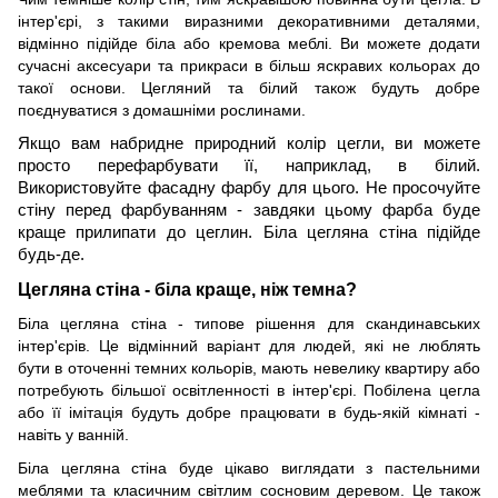
інтер'єрі, з такими виразними декоративними деталями,
відмінно підійде біла або кремова меблі. Ви можете додати
сучасні аксесуари та прикраси в більш яскравих кольорах до
такої основи. Цегляний та білий також будуть добре
поєднуватися з домашніми рослинами.
Якщо вам набридне природний колір цегли, ви можете
просто перефарбувати її, наприклад, в білий.
Використовуйте фасадну фарбу для цього. Не просочуйте
стіну перед фарбуванням - завдяки цьому фарба буде
краще прилипати до цеглин. Біла цегляна стіна підійде
будь-де.
Цегляна стіна - біла краще, ніж темна?
Біла цегляна стіна - типове рішення для скандинавських
інтер'єрів. Це відмінний варіант для людей, які не люблять
бути в оточенні темних кольорів, мають невелику квартиру або
потребують більшої освітленності в інтер'єрі. Побілена цегла
або її імітація будуть добре працювати в будь-якій кімнаті -
навіть у ванній.
Біла цегляна стіна буде цікаво виглядати з пастельними
меблями та класичним світлим сосновим деревом. Це також