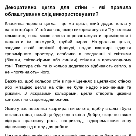
Декоративна цегла для стіни - які правила
облаштування слід використовувати?
Класична червона цегла - це матеріал, який додає тепла у
ваші інтер'єри. У той же час, якщо використовувати її у великих
кількостях, вона може злегка перевантажувати приміщення і
надавати їм похмурий, грубий вираз. Натуральна цегла,
завдяки своїй нерівній фактурі, надає квартирі відчуття
тривимірного простору, особливо в поєднанні зі світлими
(білими, світло-сірими або синіми) стінами в прохолодному
тоні. Текстура стін та їх кольор додатково відбивають світло, а
не «поглинають» його.
Важливо, щоб кольори стін в приміщеннях з цегляною стіною
або імітацією цегли на стіні не були надто насиченими та
різкими. З яскравими кольорами, цегла створить цікавий
контраст на старомодній основі.
Якщо у вас невелика квартира і ви хочете, щоб у вітальні була
цегляна стіна, нехай це буде одна стіна. Добре, якщо це також
відіграє практичну роль, наприклад, відокремлюючи зону
відпочинку від столу для роботи.
Чим темніше колір стін, тим яскравішою повинна бути цегла. В