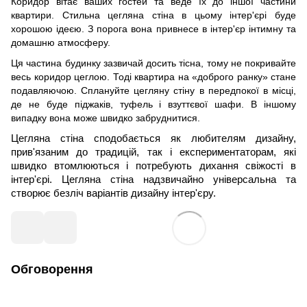
Коридор вітає ваших гостей та веде їх до іншої частини
квартири. Стильна цегляна стіна в цьому інтер'єрі буде
хорошою ідеєю. З порога вона привнесе в інтер'єр інтимну та
домашню атмосферу.
Ця частина будинку зазвичай досить тісна, тому не покривайте
весь коридор цеглою. Тоді квартира на «доброго ранку» стане
подавляючою. Сплануйте цегляну стіну в передпокої в місці,
де не буде піджаків, туфель і взуттєвої шафи. В іншому
випадку вона може швидко забруднитися.
Цегляна стіна сподобається як любителям дизайну,
прив'язаним до традицій, так і експериментаторам, які
швидко втомлюються і потребують дихання свіжості в
інтер'єрі. Цегляна стіна надзвичайно універсальна та
створює безліч варіантів дизайну інтер'єру.
Обговорення