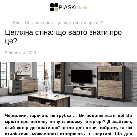
Блог
Цегляна стіна: що варто знати про це?
Цегляна стіна: що варто знати про
це?
3 березня 2020
Червоний, гарячий, як грубка ... Ви повинні мати це! Ви
мрієте про цегляну стіну в своєму інтер'єрі? Дізнайтеся,
який колір декоративної цегли для стіни вибрати, та які
стилістичні можливості створюють в квартирі. Що для