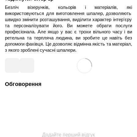
Безліч візерунків, кольорів і матеріалів,
які
використову
ються
для виготовлення шпалер, дозволя
ють
швидко змінити розташування, виділити характер інтер'єру
та
персоналізувати його. Ви можете
о
брати послуги
професіонала. Але якщо у вас є трохи вільного часу і ви
ретельн
а
та
терпляча людина, ви зробите це навіть без
допомоги фахівця. Це дозволяє відмінн
а
якість
та
матеріал,
з якого зроблені сучасні шпалери.
Обговорення
Додайте перший відгук