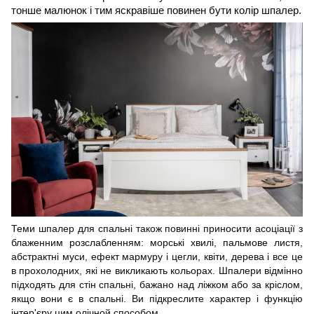
тонше малюнок і тим яскравіше повинен бути колір шпалер.
Теми шпалер для спальні також повинні приносити асоціації з
блаженним розслабленням: морські хвилі, пальмове листя,
абстрактні муси, ефект мармуру і цегли, квіти, дерева і все це
в прохолодних, які не викликають кольорах. Шпалери відмінно
підходять для стін спальні, бажано над ліжком або за кріслом,
якщо вони є в спальні. Ви підкреслите характер і функцію
інтер'єру цим олічной способом.