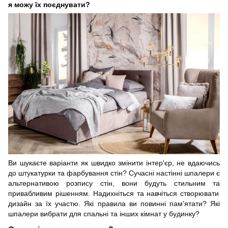
я можу їх поєднувати?
Ви шукаєте варіанти як швидко змінити інтер'єр, не вдаючись
до штукатурки
та
фарбування стін? Сучасні настінні шпалери є
альтернативою розпису стін, вони будуть стильним
та
привабливим рішенням. Надихн
іться
та
навч
іться
створювати
дизайн з
а
їх участю. Які правила ви повинні пам'ятати? Які
шпалери вибрати для спальні та інших кімнат у будинку?