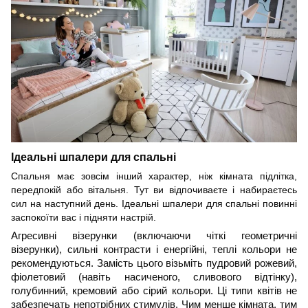
Ідеальні шпалери для спальні
Спальня має зовсім інший характер, ніж кімната підлітка,
передпокій або вітальня. Тут ви відпочиваєте і набираєтесь
сил на наступний день. Ідеальні шпалери для спальні повинні
заспокоїти вас і підняти настрій.
Агресивні візерунки (включаючи чіткі геометричні
візерунки), сильні контрасти і енергійні, теплі кольори не
рекомендуються. Замість цього візьміть пудровий рожевий,
фіолетовий (навіть насиченого, сливового відтінку),
голубинний, кремовий або сірий кольори. Ці типи квітів не
забезпечать непотрібних стимулів. Чим менше кімната, тим