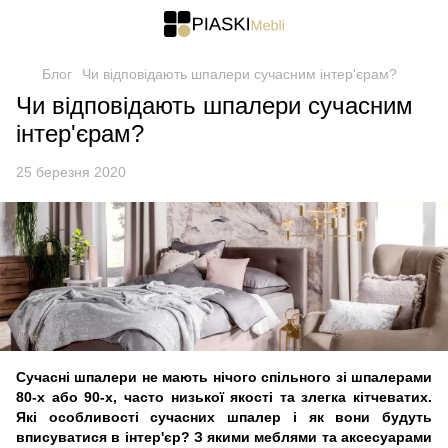
Блог
Чи відповідають шпалери сучасним інтер'єрам?
Чи відповідають шпалери сучасним
інтер'єрам?
25 березня 2020
Сучасні шпалери не мають нічого спільного зі шпалерами
80-
х
або 90-
х
, часто низької якості
та
злегка кітчеватих.
Які особливості сучасних шпалер і як вони будуть
вписуватися в інтер'єр? З як
ими
меблями
та
аксесуарами