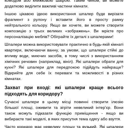
комодом або книжковою шафою. Таким чином, ви можете
додатково виділити важливі частини кімнати.
Іншою цікавою ідеєю використання шпалер буде вирізати
фрагмент з рулону і вставити його в просту рамку
нейтрального кольору. Якщо ви хочете, ви можете створити
композицію з трьох великих «зображень». Ви мрієте про
персоналіз
ацію
меблів? Обігра
йте
їх деталі з шпалерами!
Шпалери можна використовувати практично в будь-якій кімнаті
квартири, включаючи ванну, за умови, що шпалери стійкі до
впливу води, миючих засобів, в тому числі з використанням
хімічних речовин (наприклад, вініл). Які шпалери
о
брати для
кухні? Які шпалери для передпокою підійдуть найкраще?
Відкрийте для себе їх переваги та можливості в різних
кімнатах.
Захват
при вході: які шпалери краще всього
підходять для коридору?
Сучасні шпалери в цьому місці повинні створити ілюзію
більшої площі, оживити
та
зігріти невеликий інтер'єр. Вони
також можуть підказати функцію приміщення - якщо ви
вибираєте такі моделі, в яких присутня тема одягу або взуття.
Часто коридор має невелику площу
та
вузьк
ий
. Які шпалери