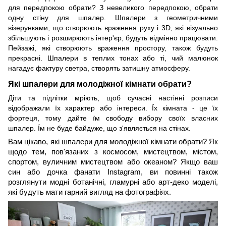
для передпокою
о
брати? З невеликого передпокою,
о
брати
одну стіну
для
шпалер. Шпалери з геометричними
візерунками, що створюють враження руху і 3D, які візуально
збільшують і розширюють інтер'єр, будуть відмінно працювати.
Пейзажі, які створюють враження простору, також будуть
прекрасні. Шпалери в теплих тонах або ті, чий малюнок
нагадує фактуру светр
а
, створять затишну атмосферу.
Які шпалери для молодіжної кімнати
о
брати?
Діти
та
підлітки мріють, щоб сучасні настінні розписи
відображали їх характер або інтереси. Їх кімната - це їх
фортеця, тому дайте їм свободу вибору своїх власних
шпалер. Їм не буде байдуже, що з'являється на стінах.
Вам цікаво, які шпалери для молодіжної кімнати
обрати
? Як
щодо тем, пов'язаних з космосом, мистецтвом, містом,
спортом, вуличним мистецтвом або океаном? Якщо ваш
син або дочка фанати Instagram, ви повинні також
розглянути модні ботанічні, гламурні або арт-деко моделі,
які будуть мати гарний вигляд на фотографіях.