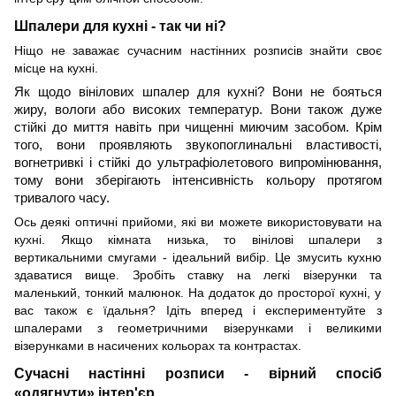
Шпалери для кухні - так чи ні?
Ніщо не заважає сучасним настінних розписів знайти своє
місце на кухні.
Як щодо вінілових шпалер для кухні? Вони не бояться
жиру, вологи або високих температур. Вони також дуже
стійкі до миття навіть при чищенні миючим засобом. Крім
того, вони проявляють звукопоглинальні властивості,
вогнетривкі і стійкі до ультрафіолетового випромінювання,
тому вони зберігають інтенсивність кольору протягом
тривалого часу.
Ось деякі оптичні прийоми, які ви можете використовувати на
кухні. Якщо кімната низька, то вінілові шпалери з
вертикальними смугами - ідеальний вибір. Це змусить кухню
здаватися вище. Зро
біть
ставк
у
на легкі візерунки
та
маленький, тонкий малюнок. На додаток до просторої кухні, у
вас також є їдальня? Ідіть вперед і експериментуйте з
шпалерами з геометричними візерунками і великими
візерунками в насичених кольорах
та
контрастах.
Сучасні настінні розписи - вірний спосіб
«одягнути» інтер'єр