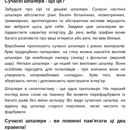
Сучасні шпалери - що це?
Забудьте про с
ірі
та
дешев
і
шпалер
и
. Сучасні настінні
шпалери абсолютно різні. Безліч ботанічних, геометричних,
тривимірних, архітектурних
та
абстрактних мотивів змушу
ють
вас вибрати щось для себе. Завдяки цим шпалерам ви
підкреслите характер інтер'єру. До речі, вибір графіки може
багато розповісти про ваші інтереси або реч
і
, які вам близькі.
Виробники пропонують сучасні шпалери з різних матеріалів.
Крім традиційних паперових, на стіну можна наклеїти вінілові
шпалери. Це комбінація паперу (знизу) з фольгою (верхній
шар). Неткані шпалери - це інший тип вінілових шпалер. Вони
особливо підходять для початківців - при злипанн
і
вони не
утворюють непривабливих «складок». Крім того, вони
зберігають тепло і допомагають приглушити інтер'єр.
Шпалери зі склопластику - ще одна пропозиція. На перший
погляд вони схожі на тканину. Ви можете перефарбувати їх
багато разів без зміни кольору. Всі види сучасних шпалер, на
відміну від шпалер старого покоління, легко чистити
та
фарбувати.
Сучасні шпалери - ви повинні пам'ятати ці два
правила!