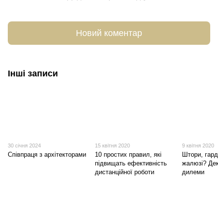
Новий коментар
Інші записи
30 січня 2024
15 квітня 2020
9 квітня 2020
Співпраця з архітекторами
10 простих правил, які
Штори, гард
підвищать ефективність
жалюзі? Дек
дистанційної роботи
дилеми