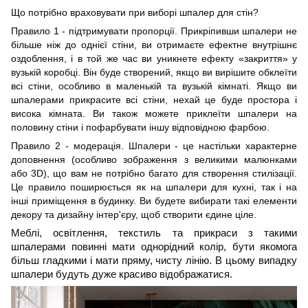
Що потрібно враховувати при виборі шпалер для стін?
Правило 1 - підтримувати пропорції. Прикріпивши шпалери не
більше ніж до однієї стіни, ви отримаєте ефектне внутрішнє
оздоблення, і в той же час ви уникнете ефекту «закриття» у
вузькій коробці. Він буде створений, якщо ви вирішите
об
клеїти
всі стіни, особливо в маленькій
та
вузькій кімнаті. Якщо ви
шпалерами прикрасите всі стіни, нехай це буде простора і
висока кімната. Ви також можете приклеїти шпалери на
половину стіни і пофарбувати інш
у
відповідно
ю
фарбою.
Правило 2 - модерація. Шпалери - це настільки характерне
доповнення (особливо зображення з великими малюнками
або 3D), що вам не потрібно багато для створення стилізації.
Це правило поширюється як на шпалери для кухні, так і на
інші приміщення в будинку. Ви будете вибирати такі елементи
декору
та
дизайну інтер'єру, щоб створити єдине ціле.
Меблі, освітлення, текстиль та прикраси з такими
шпалерами повинні мати однорідний колір, бути якомога
більш гладкими і мати пряму, чисту лінію. В цьому випадку
шпалери будуть дуже красиво відображатися.