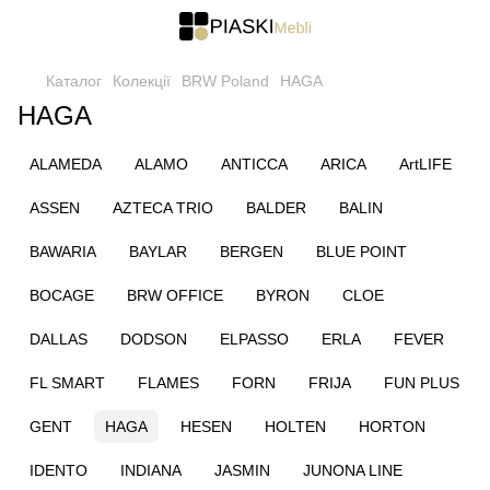
Каталог
Колекції
BRW Poland
HAGA
HAGA
ALAMEDA
ALAMO
ANTICCA
ARICA
ArtLIFE
ASSEN
AZTECA TRIO
BALDER
BALIN
BAWARIA
BAYLAR
BERGEN
BLUE POINT
BOCAGE
BRW OFFICE
BYRON
CLOE
DALLAS
DODSON
ELPASSO
ERLA
FEVER
FL SMART
FLAMES
FORN
FRIJA
FUN PLUS
GENT
HAGA
HESEN
HOLTEN
HORTON
IDENTO
INDIANA
JASMIN
JUNONA LINE