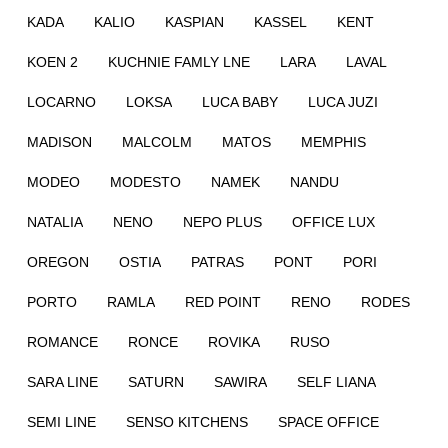
KADA
KALIO
KASPIAN
KASSEL
KENT
KOEN 2
KUCHNIE FAMLY LNE
LARA
LAVAL
LOCARNO
LOKSA
LUCA BABY
LUCA JUZI
MADISON
MALCOLM
MATOS
MEMPHIS
MODEO
MODESTO
NAMEK
NANDU
NATALIA
NENO
NEPO PLUS
OFFICE LUX
OREGON
OSTIA
PATRAS
PONT
PORI
PORTO
RAMLA
RED POINT
RENO
RODES
ROMANCE
RONCE
ROVIKA
RUSO
SARA LINE
SATURN
SAWIRA
SELF LIANA
SEMI LINE
SENSO KITCHENS
SPACE OFFICE