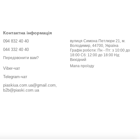
Контактна інформація
094 832 40 40
вулиця Симона Петлюри 21, м.
Володимир, 44700, Україна
044 332 40 40
Графік роботи: Пн - Пт: з 10:00 до
18:00 Сб: 12:00 до 18:00 Нд:
Передзвонити вам?
Вихідний
Мапа проїзду
Viber-чат
Telegram-чат
piaskiua.com.ua@gmail.com,
b2b@piaski.com.ua