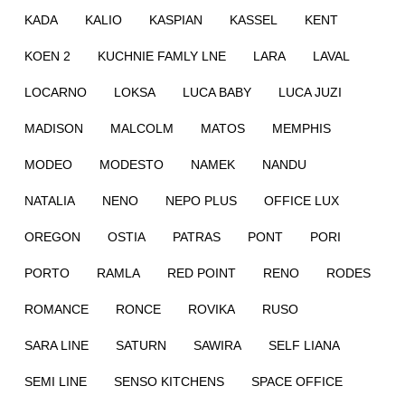
KADA
KALIO
KASPIAN
KASSEL
KENT
KOEN 2
KUCHNIE FAMLY LNE
LARA
LAVAL
LOCARNO
LOKSA
LUCA BABY
LUCA JUZI
MADISON
MALCOLM
MATOS
MEMPHIS
MODEO
MODESTO
NAMEK
NANDU
NATALIA
NENO
NEPO PLUS
OFFICE LUX
OREGON
OSTIA
PATRAS
PONT
PORI
PORTO
RAMLA
RED POINT
RENO
RODES
ROMANCE
RONCE
ROVIKA
RUSO
SARA LINE
SATURN
SAWIRA
SELF LIANA
SEMI LINE
SENSO KITCHENS
SPACE OFFICE