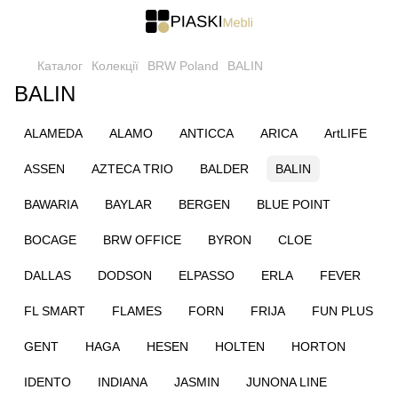
Каталог
Колекції
BRW Poland
BALIN
BALIN
ALAMEDA
ALAMO
ANTICCA
ARICA
ArtLIFE
ASSEN
AZTECA TRIO
BALDER
BALIN
BAWARIA
BAYLAR
BERGEN
BLUE POINT
BOCAGE
BRW OFFICE
BYRON
CLOE
DALLAS
DODSON
ELPASSO
ERLA
FEVER
FL SMART
FLAMES
FORN
FRIJA
FUN PLUS
GENT
HAGA
HESEN
HOLTEN
HORTON
IDENTO
INDIANA
JASMIN
JUNONA LINE