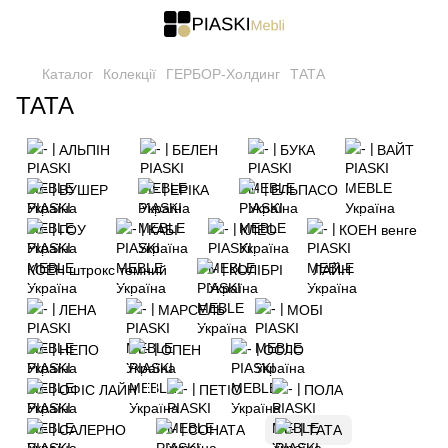
Каталог
Колекції
ГЕРБОР-Холдинг
ТАТА
ТАТА
АЛЬПІН
БЕЛЕН
БУКА
ВАЙТ
ВУШЕР
ЕРІКА
ЕЛЬПАСО
ГОУ
КАБІ
КЛЕО
КОЕН венге
КОЕН штрокс темний
КОЛІБРІ
ЛАЙН
ЛЕНА
МАРСЕЛЬ
МОБІ
НЕПО
ОПЕН
ОСЛО
ОФІС ЛАЙН
ПЕТІО
ПОЛА
САЛЕРНО
СОНАТА
ТАТА