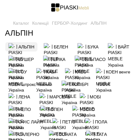
Каталог
Колекції
ГЕРБОР-Холдинг
АЛЬПІН
АЛЬПІН
АЛЬПІН
БЕЛЕН
БУКА
ВАЙТ
ВУШЕР
ЕРІКА
ЕЛЬПАСО
ГОУ
КАБІ
КЛЕО
КОЕН венге
КОЕН штрокс темний
КОЛІБРІ
ЛАЙН
ЛЕНА
МАРСЕЛЬ
МОБІ
НЕПО
ОПЕН
ОСЛО
ОФІС ЛАЙН
ПЕТІО
ПОЛА
САЛЕРНО
СОНАТА
ТАТА