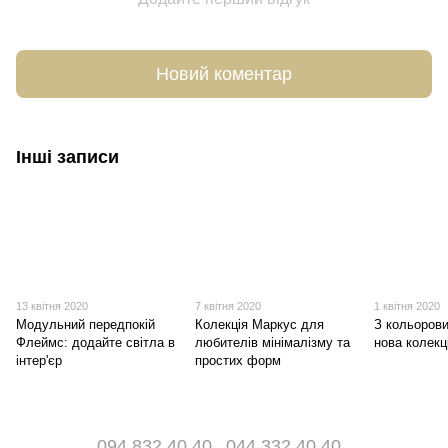
Новий коментар
Інші записи
13 квітня 2020
7 квітня 2020
1 квітня 2020
Модульний передпокій
Колекція Маркус для
З кольорови
Флеймс: додайте світла в
любителів мінімалізму та
нова колекц
інтер'єр
простих форм
094 832 40 40
044 332 40 40