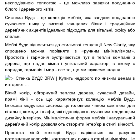
несподіваною теплотою - це можливо завдяки поєднанню
білого і деревного квітів.
Система Вудс - це колекція меблів, яка завдяки поєднанню
сучасного шику у вигляді глянцевих білих і традиційних
дерев'яних акцентів ідеально підходить для вітальні, офісу або
спальні.
Меблі Вудс відноситься до стильової тенденції
New
Clarity
, яку
спрощено можна порівняти з «ручним мінімалізмом».
Простота і гармонія зустрічаються тут в теплій компанії з
дерева, що надає кімнаті унікальний характер, в якому є
порядок, гармонія і мир - все те, що ми шукаємо щодня.
Білий колір, обгорнутий теплом дерева, сучасний дизайн,
прямі лінії - ось що характеризує колекцію меблів Вудс.
Блокова модульна система це головним чином комплект для
вітальні, комоди і шафи, які відповідають сучасним тенденціям
дизайну інтер'єру. Мінімалістична форма меблів і натуральний
дерев'яний колір дозволяють створити інтер'єр в стилі вічності.
Простота ліній колекції Вудс варіюється за рахунок
потовщених корпусів і контрастних ручок в стилі мінімалізм. Це