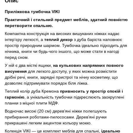
Опис
Приліжкова тумбочка VIKI
Практичний і стильний предмет меблів, здатний повністю
перетворити спальню.
Компактна конструкція на високих вишуканих ніжках надає
інтер’єру легкості, а
теплий декор
з дуба баріста наповнює
простір природним шармом. Тумбочка ідеально підходить для
нічника, книги чи будь-чого іншого, що може стати в нагоді
перед сном.
У ній є два місткі ящики,
на кулькових напрямних повного
висунення
для легкого доступу, у яких можна розмістити
дрібні речі, книги, зарядні пристрої та нічну косметику, що
дозволяє підтримувати порядок біля ліжка.
Теплий колір дуба Кремона
привносить у простір спокій і
гармонію
, а унікальність тумбочки підкреслюють заокруглені
планки з міцної плити МДФ.
Водночас високі (20 см) дерев’яні ніжки полегшують
прибирання роботами-пилососами. Дерев’яні ручки
прикрашені легким акцентом кольору мокко.
Колекція
VIKI
— це комплект меблів для спальні,
ідеально