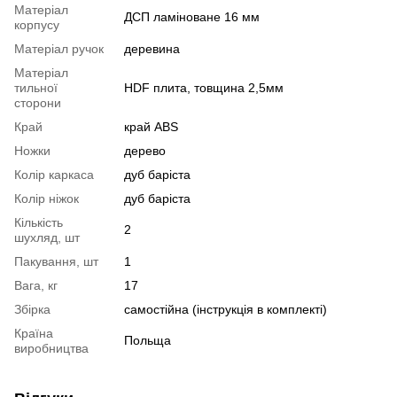
Матеріал
ДСП ламіноване 16 мм
корпусу
Матеріал ручок
деревина
Матеріал
тильної
HDF плита, товщина 2,5мм
сторони
Край
край ABS
Ножки
дерево
Колір каркаса
дуб баріста
Колір ніжок
дуб баріста
Кількість
2
шухляд, шт
Пакування, шт
1
Вага, кг
17
Збірка
самостійна (інструкція в комплекті)
Країна
Польща
виробництва