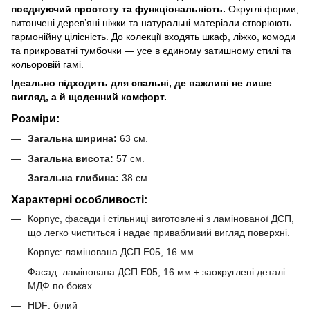
поєднуючий простоту та функціональність.
Округлі форми,
витончені дерев’яні ніжки та натуральні матеріали створюють
гармонійну цілісність. До колекції входять шкаф, ліжко, комоди
та прикроватні тумбочки — усе в єдиному затишному стилі та
кольоровій гамі.
Ідеально підходить для спальні, де важливі не лише
вигляд, а й щоденний комфорт.
Розміри:
Загальна ширина:
63 см.
Загальна висота:
57 см.
Загальна глибина:
38 см.
Характерні особливості:
Корпус, фасади і стільниці виготовлені з ламінованої ДСП,
що легко чиститься і надає привабливий вигляд поверхні.
Корпус: ламінована ДСП E05, 16 мм
Фасад: ламінована ДСП E05, 16 мм + заокруглені деталі
МДФ по боках
HDF: білий