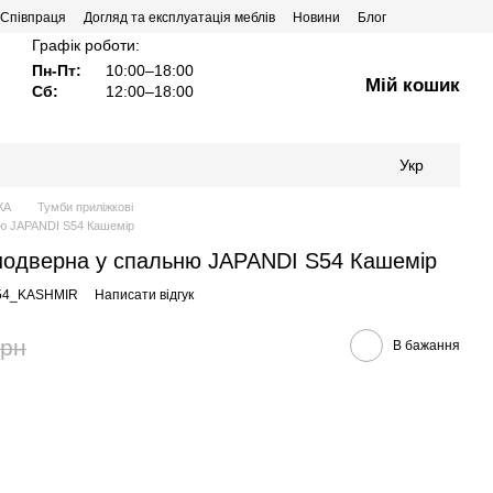
Співпраця
Догляд та експлуатація меблів
Новини
Блог
Графік роботи:
Пн-Пт:
10:00–18:00
Мій кошик
Сб:
12:00–18:00
Укр
КА
Тумби приліжкові
ню JAPANDI S54 Кашемір
нодверна у спальню JAPANDI S54 Кашемір
S54_KASHMIR
Написати відгук
грн
В бажання