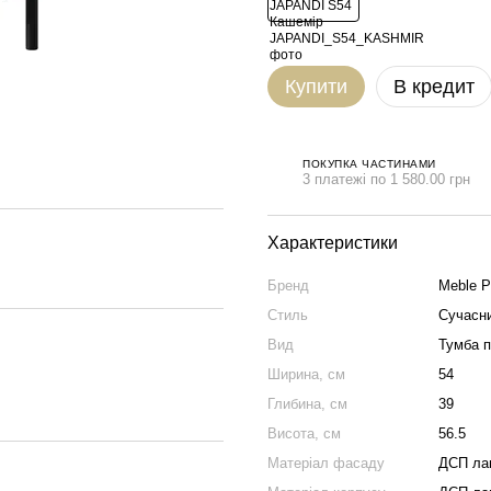
Купити
В кредит
ПОКУПКА ЧАСТИНАМИ
3 платежі по 1 580.00 грн
Характеристики
Бренд
Meble P
Стиль
Сучасни
Вид
Тумба п
Ширина, см
54
Глибина, см
39
Висота, см
56.5
Матеріал фасаду
ДСП ла