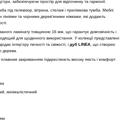
ер’єри, забезпечуючи простір для відпочинку та гармонії.
мба під телевізор, вітрина, стелаж і приліжкова тумба. Меблі
и лініями та чорними дерев'яними ніжками, які додають
сті.
аного ламінату товщиною 16 мм, що гарантує довговічність і
ходящий для щоденного використання. У колекції представлені
одає інтер’єру легкості та свіжості, і
дуб LINEA
, що створює
о дерева.
 з плавним закриванням підкреслюють високу якість і комфорт
рка
ий, мінімалістичний
тям