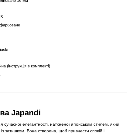
міноване 16 мм
BS
 фарбоване
iaski
йна (інструкція в комплекті)
а
ва Japandi
я сучасної елегантності, натхненої японським стилем, який
 із затишком. Вона створена, щоб привнести спокій і