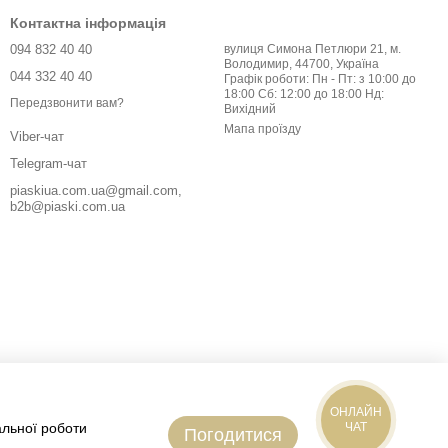
Контактна інформація
094 832 40 40
вулиця Симона Петлюри 21, м.
Володимир, 44700, Україна
044 332 40 40
Графік роботи: Пн - Пт: з 10:00 до
18:00 Сб: 12:00 до 18:00 Нд:
Передзвонити вам?
Вихідний
Мапа проїзду
Viber-чат
Telegram-чат
piaskiua.com.ua@gmail.com,
b2b@piaski.com.ua
ОНЛАЙН
альної роботи
ЧАТ
Погодитися