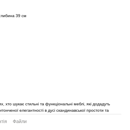
 глибина 39 см
х, хто шукає стильні та функціональні меблі, які додадуть
витонченої елегантності в дусі скандинавської простоти та
тія
Файли