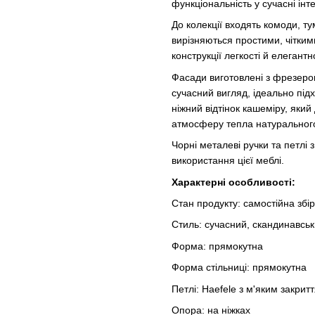
функціональність у сучасні інт
До колекції входять комоди, ту
вирізняються простими, чітким
конструкції легкості й елегантно
Фасади виготовлені з фрезеров
сучасний вигляд, ідеально під
ніжний відтінок кашеміру, який д
атмосферу тепла натуральног
Чорні металеві ручки та петлі
використання цієї меблі.
Характерні особливості:
Стан продукту: самостійна збі
Стиль: сучасний, скандинавськ
Форма: прямокутна
Форма стільниці: прямокутна
Петлі: Haefele з м'яким закрит
Опора: на ніжках