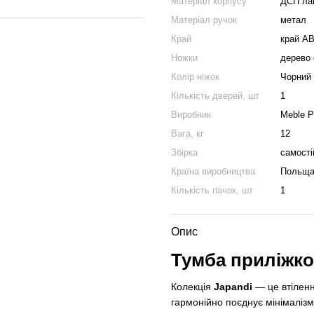
Матеріал корпусу
ДСП ла
Матеріал ручок
метал
Край
край A
Ножки
дерево
Колір ніжок
Чорний
Кількість дверей, шт
1
Виробник
Meble P
Вага, кг
12
Збірка
самості
Країна виробництва
Польщ
Кількість пачок, шт
1
Опис
Тумба приліжко
Колекція
Japandi
— це втіленн
гармонійно поєднує мінімалізм