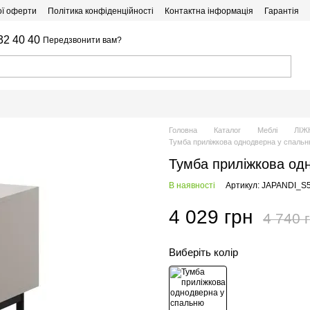
ої оферти
Політика конфіденційності
Контактна інформація
Гарантія
32 40 40
Передзвонити вам?
Головна
Каталог
Меблі
ЛІЖ
Тумба приліжкова однодверна у спаль
Тумба приліжкова од
В наявності
Артикул: JAPANDI_
4 029 грн
4 740 
Виберіть колір