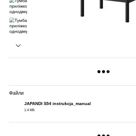
Файли
JAPANDI S54 instrukcja_manual
1.4 МБ
PDF