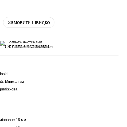
Замовити швидко
ОПЛАТА ЧАСТИНАМИ
3 платежі по 1 580.00 грн
iaski
й, Мінімалізм
риліжкова
міноване 16 мм