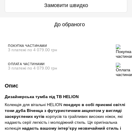
Замовити швидко
До обраного
ПОКУПКА ЧАСТИНАМИ
3 платежі по 4 079.00 грн
ОПЛАТА ЧАСТИНАМИ
3 платежі по 4 079.00 грн
Опис
Дизайнерська тумба під ТВ HELION
Колекція для вітальні HELION
поєднує в собі приємні світлі
тони дуба Віченца з футуристичним акцентом у вигляді
заокруглених кутів
корпусів та грайливих високих ніжок, які
надають серії легкість і молодіжний стиль. Ця оригінальна
колекція
надасть вашому інтер’єру незвичайний стиль і