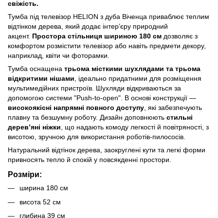
свіжість.
Тумба під телевізор HELION з дуба Віченца приваблює теплим
відтінком дерева, який додає інтер’єру природний
акцент.
Простора стільниця шириною 180 см
дозволяє з
комфортом розмістити телевізор або навіть предмети декору,
наприклад, квіти чи фоторамки.
Тумба оснащена
трьома місткими шухлядами та трьома
відкритими нішами
, ідеально придатними для розміщення
мультимедійних пристроїв. Шухляди відкриваються за
допомогою системи "Push-to-open". В основі конструкції —
високоякісні напрямні повного доступу
, які забезпечують
плавну та безшумну роботу. Дизайн доповнюють
стильні
дерев’яні ніжки
, що надають комоду легкості й повітряності, з
висотою, зручною для використання роботів-пилососів.
Натуральний відтінок дерева, заокруглені кути та легкі форми
привносять тепло й спокій у повсякденні простори.
Розміри:
ширина 180 см
висота 52 см
глибина 39 см