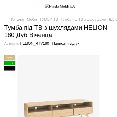
Каталог
Меблі
ТУМБИ ТВ
Тумба під ТВ з шухлядами HELI
Тумба під ТВ з шухлядами HELION
180 Дуб Віченца
Артикул:
HELION_RTV180
Написати відгук
−10%
3
3