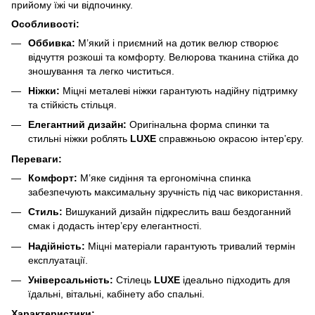
прийому їжі чи відпочинку.
Особливості:
Оббивка:
М’який і приємний на дотик велюр створює
відчуття розкоші та комфорту. Велюрова тканина стійка до
зношування та легко чиститься.
Ніжки:
Міцні металеві ніжки гарантують надійну підтримку
та стійкість стільця.
Елегантний дизайн:
Оригінальна форма спинки та
стильні ніжки роблять
LUXE
справжньою окрасою інтер’єру.
Переваги:
Комфорт:
М’яке сидіння та ергономічна спинка
забезпечують максимальну зручність під час використання.
Стиль:
Вишуканий дизайн підкреслить ваш бездоганний
смак і додасть інтер’єру елегантності.
Надійність:
Міцні матеріали гарантують тривалий термін
експлуатації.
Універсальність:
Стілець
LUXE
ідеально підходить для
їдальні, вітальні, кабінету або спальні.
Характеристики: