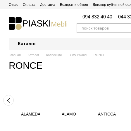
Перейти к основному контенту
О нас
Оплата
Доставка
Возврат и обмен
Договор публичной о
Блог
Отзывы о магазине
094 832 40 40
044 3
Каталог
Главная
Каталог
Коллекции
BRW Poland
RONCE
RONCE
ALAMEDA
ALAMO
ANTICCA