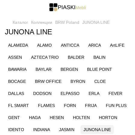
Каталог
Коллекции
BRW Poland
JUNONA LINE
JUNONA LINE
ALAMEDA
ALAMO
ANTICCA
ARICA
ArtLIFE
ASSEN
AZTECA TRIO
BALDER
BALIN
BAWARIA
BAYLAR
BERGEN
BLUE POINT
BOCAGE
BRW OFFICE
BYRON
CLOE
DALLAS
DODSON
ELPASSO
ERLA
FEVER
FL SMART
FLAMES
FORN
FRIJA
FUN PLUS
GENT
HAGA
HESEN
HOLTEN
HORTON
IDENTO
INDIANA
JASMIN
JUNONA LINE