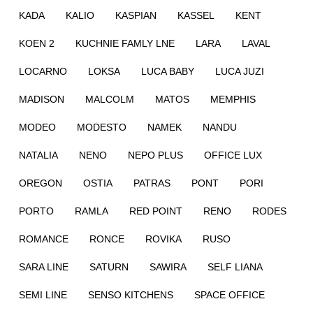
KADA
KALIO
KASPIAN
KASSEL
KENT
KOEN 2
KUCHNIE FAMLY LNE
LARA
LAVAL
LOCARNO
LOKSA
LUCA BABY
LUCA JUZI
MADISON
MALCOLM
MATOS
MEMPHIS
MODEO
MODESTO
NAMEK
NANDU
NATALIA
NENO
NEPO PLUS
OFFICE LUX
OREGON
OSTIA
PATRAS
PONT
PORI
PORTO
RAMLA
RED POINT
RENO
RODES
ROMANCE
RONCE
ROVIKA
RUSO
SARA LINE
SATURN
SAWIRA
SELF LIANA
SEMI LINE
SENSO KITCHENS
SPACE OFFICE