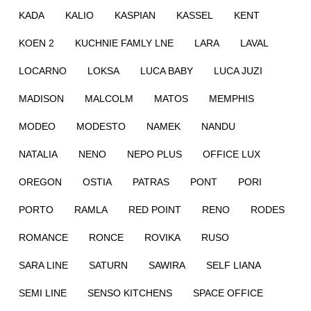
KADA
KALIO
KASPIAN
KASSEL
KENT
KOEN 2
KUCHNIE FAMLY LNE
LARA
LAVAL
LOCARNO
LOKSA
LUCA BABY
LUCA JUZI
MADISON
MALCOLM
MATOS
MEMPHIS
MODEO
MODESTO
NAMEK
NANDU
NATALIA
NENO
NEPO PLUS
OFFICE LUX
OREGON
OSTIA
PATRAS
PONT
PORI
PORTO
RAMLA
RED POINT
RENO
RODES
ROMANCE
RONCE
ROVIKA
RUSO
SARA LINE
SATURN
SAWIRA
SELF LIANA
SEMI LINE
SENSO KITCHENS
SPACE OFFICE