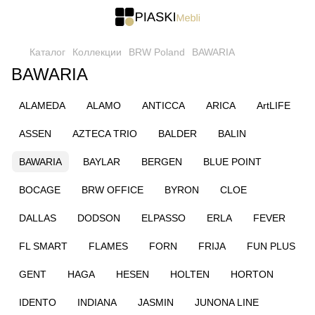
Каталог
Коллекции
BRW Poland
BAWARIA
BAWARIA
ALAMEDA
ALAMO
ANTICCA
ARICA
ArtLIFE
ASSEN
AZTECA TRIO
BALDER
BALIN
BAWARIA
BAYLAR
BERGEN
BLUE POINT
BOCAGE
BRW OFFICE
BYRON
CLOE
DALLAS
DODSON
ELPASSO
ERLA
FEVER
FL SMART
FLAMES
FORN
FRIJA
FUN PLUS
GENT
HAGA
HESEN
HOLTEN
HORTON
IDENTO
INDIANA
JASMIN
JUNONA LINE