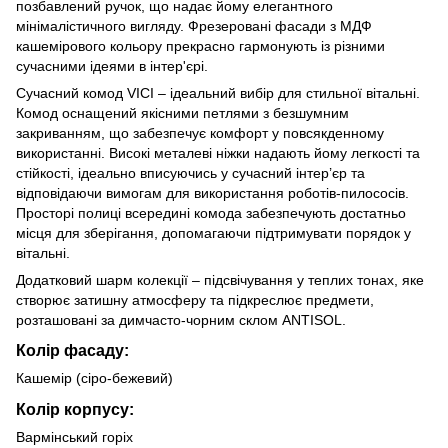
позбавлений ручок, що надає йому елегантного
мінімалістичного вигляду. Фрезеровані фасади з МДФ
кашемірового кольору прекрасно гармонують із різними
сучасними ідеями в інтер'єрі.
Сучасний комод VICI – ідеальний вибір для стильної вітальні.
Комод оснащений якісними петлями з безшумним
закриванням, що забезпечує комфорт у повсякденному
використанні. Високі металеві ніжки надають йому легкості та
стійкості, ідеально вписуючись у сучасний інтер’єр та
відповідаючи вимогам для використання роботів-пилососів.
Просторі полиці всередині комода забезпечують достатньо
місця для зберігання, допомагаючи підтримувати порядок у
вітальні.
Додатковий шарм колекції – підсвічування у теплих тонах, яке
створює затишну атмосферу та підкреслює предмети,
розташовані за димчасто-чорним склом ANTISOL.
Колір фасаду:
Кашемір (сіро-бежевий)
Колір корпусу:
Вармінський горіх