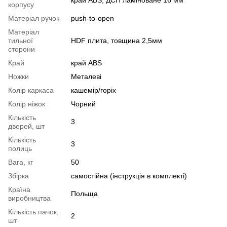
корпусу
Матеріал ручок
push-to-open
Матеріал
тильної
HDF плита, товщина 2,5мм
сторони
Край
край ABS
Ножки
Металеві
Колір каркаса
кашемір/горіх
Колір ніжок
Чорний
Кількість
3
дверей, шт
Кількість
3
полиць
Вага, кг
50
Збірка
самостійна (інструкція в комплекті)
Країна
Польща
виробництва
Кількість пачок,
2
шт