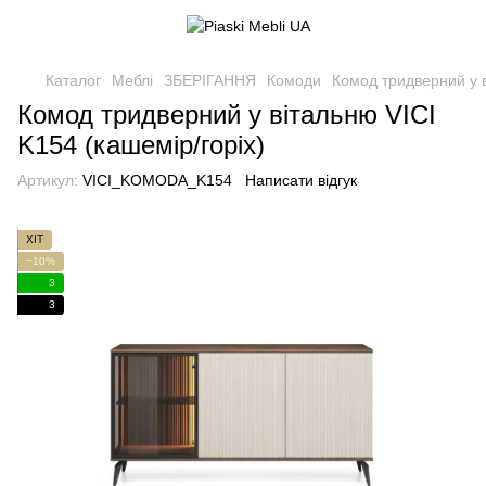
Каталог
Меблі
ЗБЕРІГАННЯ
Комоди
Комод тридверний у в
Комод тридверний у вітальню VICI
K154 (кашемір/горіх)
Артикул:
VICI_KOMODA_K154
Написати відгук
ХІТ
−10%
3
3