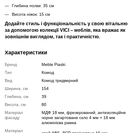
Глибина полки: 35 см
Висота ніжок: 15 см
Додайте стиль і функціональність у свою вітальню
за допомогою колекції VICI – меблів, яка вражає як
зовнішнім виглядом, так і практичністю.
Характеристики
Бренд
Meble Piaski
Тип
Комод
Вид
Комод тридверний
Ширина, см
154
Глибина, см
39
Висота, см
80
Матеріал
МДФ 18 мм, фрезерований, антизоляційне
фасаду
чорне загартоване скло 4 мм + 18 мм
алюмінієва рамка
Матеріал
край ABS, ДСП ламіноване 16 мм