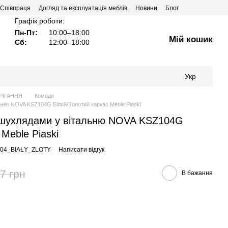
Співпраця
Догляд та експлуатація меблів
Новини
Блог
Графік роботи:
Пн-Пт:
10:00–18:00
Мій кошик
Сб:
12:00–18:00
Укр
РІГАННЯ
Комоди
ьню NOVA KSZ104G Білий/Золотий каркас Meble Piaski
 шухлядами у вітальню NOVA KSZ104G
Meble Piaski
104_BIAŁY_ZLOTY
Написати відгук
7 грн
В бажання