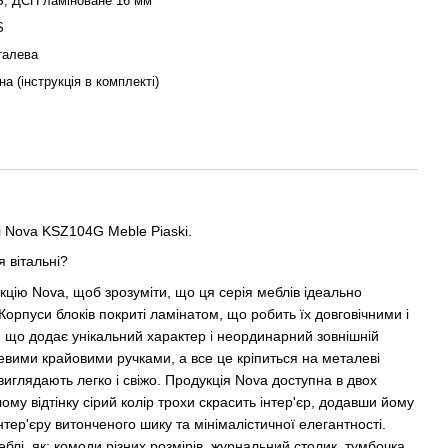
S, ДСП ламіноване 16 мм
S
талева
на (інструкція в комплекті)
і Nova KSZ104G Meble Piaski.
я вітальні?
кцію Nova, щоб зрозуміти, що ця серія меблів ідеально
орпуси блоків покриті ламінатом, що робить їх довговічними і
 що додає унікальний характер і неординарний зовнішній
евими крайовими ручками, а все це кріпиться на металеві
 виглядають легко і свіжо. Продукція Nova доступна в двох
ому відтінку сірий колір трохи скрасить інтер'єр, додавши йому
тер'єру витонченого шику та мінімалістичної елегантності.
еблі, як: комоди різних розмірів, журнальний столик, тумбочка,