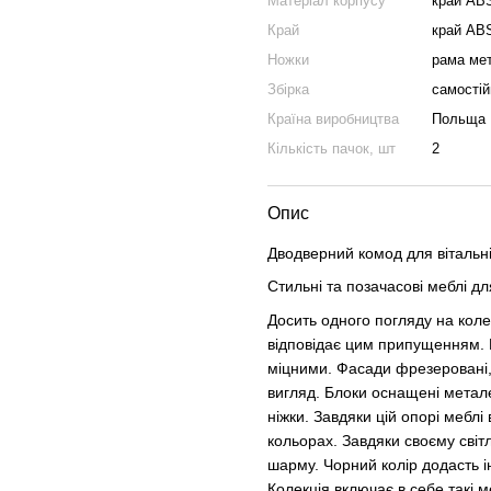
Матеріал корпусу
край AB
Край
край AB
Ножки
рама ме
Збірка
самостій
Країна виробництва
Польща
Кількість пачок, шт
2
Опис
Дводверний комод для вітальн
Стильні та позачасові меблі дл
Досить одного погляду на коле
відповідає цим припущенням. К
міцними. Фасади фрезеровані,
вигляд. Блоки оснащені метал
ніжки. Завдяки цій опорі меблі
кольорах. Завдяки своєму світл
шарму. Чорний колір додасть ін
Колекція включає в себе такі м