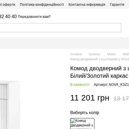
ої оферти
Політика конфіденційності
Контактна інформація
Гарантія
32 40 40
Передзвонити вам?
Головна
Каталог
Меблі
ЗБЕ
Комод дводверний з шухлядами у вітал
Комод дводверний з
Білий/Золотий каркас 
В наявності
Артикул: NOVA_KSZ
11 201 грн
13 17
Виберіть колір