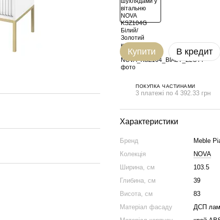
Купити
В кредит
ПОКУПКА ЧАСТИНАМИ
3 платежі по 4 392.33 грн
Характеристики
Бренд
Meble Pi
Колекція
NOVA
Ширина, см
103.5
Глибина, см
39
Висота, см
83
Матеріал фасаду
ДСП лам