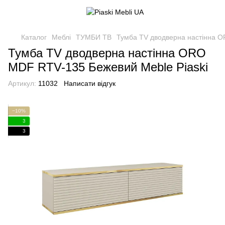
Каталог
Меблі
ТУМБИ ТВ
Тумба TV дводверна настінна O
Тумба TV дводверна настінна ORO
MDF RTV-135 Бежевий Meble Piaski
Артикул:
11032
Написати відгук
−10%
3
3