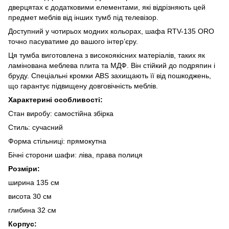
дверцятах є додатковими елементами, які відрізняють цей
предмет меблів від інших тумб під телевізор.
Доступний у чотирьох модних кольорах, шафа RTV-135 ORO
точно пасуватиме до вашого інтер’єру.
Ця тумба виготовлена ​​з високоякісних матеріалів, таких як
ламінована меблева плита та МДФ. Він стійкий до подряпин і
бруду. Спеціальні кромки ABS захищають її від пошкоджень,
що гарантує підвищену довговічність меблів.
Характерині особливості:
Стан виробу: самостійна збірка
Стиль: сучасний
Форма стільниці: прямокутна
Бічні сторони шафи: ліва, права полиця
Розміри:
ширина 135 см
висота 30 см
глибина 32 см
Корпус: