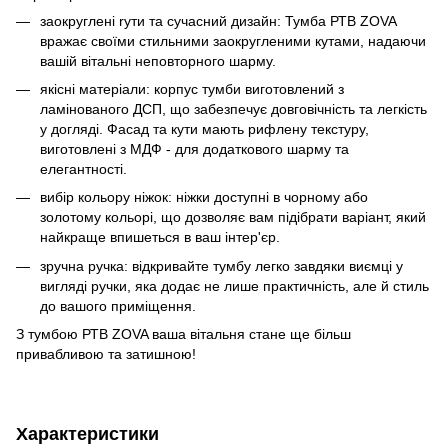
заокруглені rути та cучасний дизайн: Тумба РТВ ZOVA
вражає своїми стильними заокругленими кутами, надаючи
вашій вітальні неповторного шарму.
якісні матеріали: корпус тумби виготовлений з
ламінованого ДСП, що забезпечує довговічність та легкість
у догляді. Фасад та кути мають рифлену текстуру,
виготовлені з МДФ - для додаткового шарму та
елегантності.
вибір кольору ніжок: ніжки доступні в чорному або
золотому кольорі, що дозволяє вам підібрати варіант, який
найкраще впишеться в ваш інтер'єр.
зручна ручка: відкривайте тумбу легко завдяки виємці у
вигляді ручки, яка додає не лише практичність, але й стиль
до вашого приміщення.
З тумбою РТВ ZOVA ваша вітальня стане ще більш
привабливою та затишною!
Характеристики