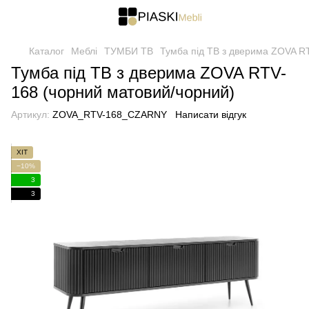
Каталог
Меблі
ТУМБИ ТВ
Тумба під ТВ з дверима ZOVA R
Тумба під ТВ з дверима ZOVA RTV-
168 (чорний матовий/чорний)
Артикул:
ZOVA_RTV-168_CZARNY
Написати відгук
ХІТ
−10%
3
3