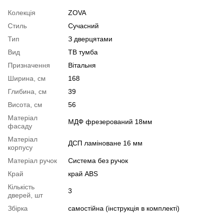
Колекція
ZOVA
Стиль
Сучасний
Тип
З дверцятами
Вид
ТВ тумба
Призначення
Вітальня
Ширина, см
168
Глибина, см
39
Висота, см
56
Матеріал
МДФ фрезерований 18мм
фасаду
Матеріал
ДСП ламіноване 16 мм
корпусу
Матеріал ручок
Система без ручок
Край
край ABS
Кількість
3
дверей, шт
Збірка
самостійна (інструкція в комплекті)