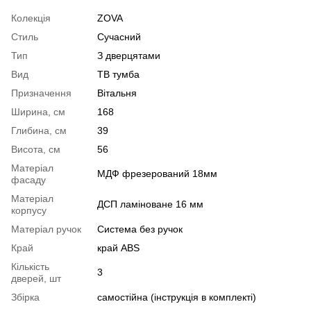
Колекція
ZOVA
Стиль
Сучасний
Тип
З дверцятами
Вид
ТВ тумба
Призначення
Вітальня
Ширина, см
168
Глибина, см
39
Висота, см
56
Матеріал
МДФ фрезерований 18мм
фасаду
Матеріал
ДСП ламіноване 16 мм
корпусу
Матеріал ручок
Система без ручок
Край
край ABS
Кількість
3
дверей, шт
Збірка
самостійна (інструкція в комплекті)