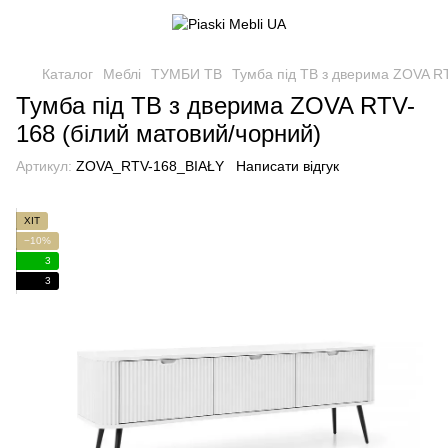
Каталог
Меблі
ТУМБИ ТВ
Тумба під ТВ з дверима ZOVA RT
Тумба під ТВ з дверима ZOVA RTV-
168 (білий матовий/чорний)
Артикул:
ZOVA_RTV-168_BIAŁY
Написати відгук
ХІТ
−10%
3
3