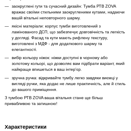
заокруглені rути та cучасний дизайн: Тумба РТВ ZOVA
вражає своїми стильними заокругленими кутами, надаючи
вашій вітальні неповторного шарму.
якісні матеріали: корпус тумби виготовлений з
ламінованого ДСП, що забезпечує довговічність та легкість
у догляді. Фасад та кути мають рифлену текстуру,
виготовлені з МДФ - для додаткового шарму та
елегантності.
вибір кольору ніжок: ніжки доступні в чорному або
золотому кольорі, що дозволяє вам підібрати варіант, який
найкраще впишеться в ваш інтер'єр.
зручна ручка: відкривайте тумбу легко завдяки виємці у
вигляді ручки, яка додає не лише практичність, але й стиль
до вашого приміщення.
З тумбою РТВ ZOVA ваша вітальня стане ще більш
привабливою та затишною!
Характеристики