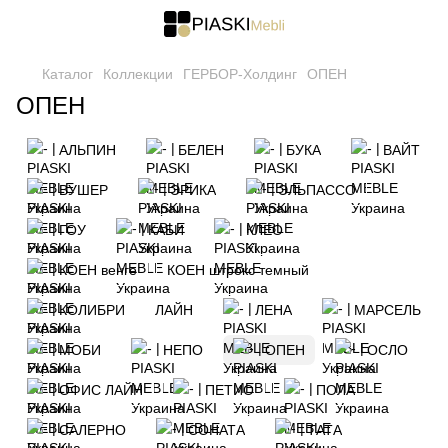
Каталог
Коллекции
ГЕРБОР-Холдинг
ОПЕН
ОПЕН
АЛЬПИН
БЕЛЕН
БУКА
ВАЙТ
ВУШЕР
ЭРИКА
ЭЛЬПАССО
ГОУ
КАБИ
КЛЕО
КОЕН венге
КОЕН штрокс темный
КОЛИБРИ
ЛАЙН
ЛЕНА
МАРСЕЛЬ
МОБИ
НЕПО
ОПЕН
ОСЛО
ОФИС ЛАЙН
ПЕТИО
ПОЛА
САЛЕРНО
СОНАТА
ТАТА