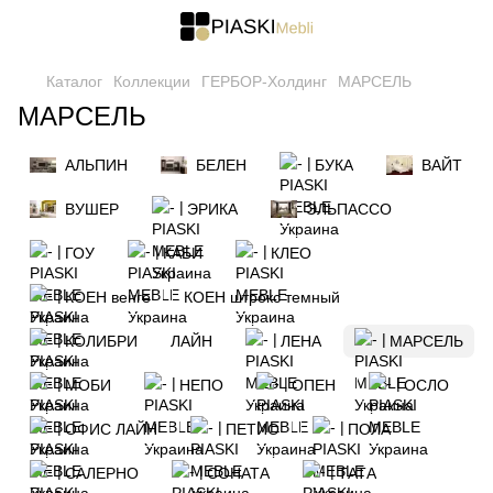
Каталог
Коллекции
ГЕРБОР-Холдинг
МАРСЕЛЬ
МАРСЕЛЬ
АЛЬПИН
БЕЛЕН
БУКА
ВАЙТ
ВУШЕР
ЭРИКА
ЭЛЬПАССО
ГОУ
КАБИ
КЛЕО
КОЕН венге
КОЕН штрокс темный
КОЛИБРИ
ЛАЙН
ЛЕНА
МАРСЕЛЬ
МОБИ
НЕПО
ОПЕН
ОСЛО
ОФИС ЛАЙН
ПЕТИО
ПОЛА
САЛЕРНО
СОНАТА
ТАТА