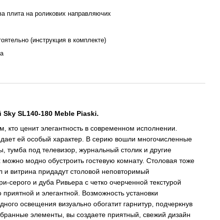
ва плита на роликових направляючих
оятельно (инструкция в комплекте)
а
Sky SL140-180 Meble Piaski.
м, кто ценит элегантность в современном исполнении.
ает ей особый характер. В серию вошли многочисленные
ы, тумба под телевизор, журнальный столик и другие
 можно модно обустроить гостевую комнату. Столовая тоже
л и витрина придадут столовой неповторимый
ри-серого и дуба Ривьера с четко очерченной текстурой
 приятной и элегантной. Возможность установки
ного освещения визуально обогатит гарнитур, подчеркнув
бранные элементы, вы создаете приятный, свежий дизайн