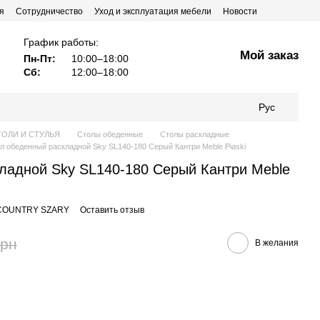
я
Сотрудничество
Уход и эксплуатация мебели
Новости
График работы:
Мой заказ
Пн-Пт:
10:00–18:00
Сб:
12:00–18:00
Рус
ТОЛИ И СТУЛЬЯ
Столы обеденные
Столы раскладные
л обеденный раскладной Sky SL140-180 Серый Кантри Meble Piaski
ладной Sky SL140-180 Серый Кантри Meble
_COUNTRY SZARY
Оставить отзыв
грн
В желания