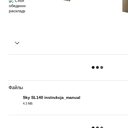
Файлы
Sky SL140 instrukcja_manual
4.3 МБ
PDF