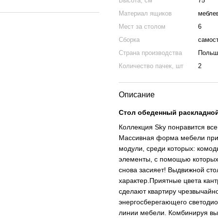
Высота, см
75
Материал ящиков
мебле
Мест за столом
6
Сборка
самост
Страна производства
Польш
Количество пачек, шт
2
Описание
Стол обеденный раскладной 
Коллекция Sky понравится все
Массивная форма мебели прид
модули, среди которых: комод
элементы, с помощью которых
снова засияет! Выдвижной сто
характер.Приятные цвета кант
сделают квартиру чрезвычайно
энергосберегающего светодиод
линии мебели. Комбинируя вы