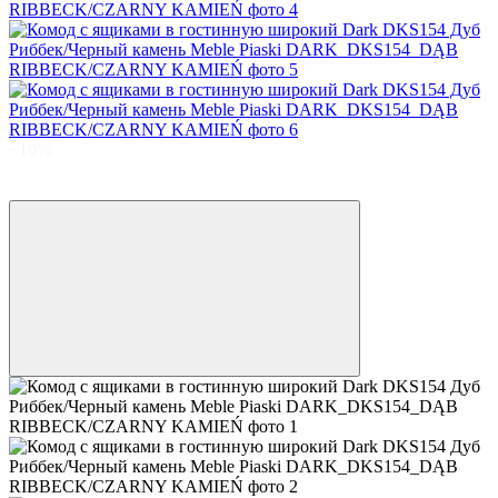
−10%
3
3