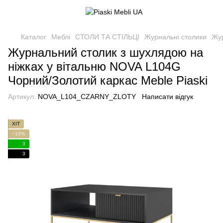
Каталог
Меблі
СТОЛИ ТА СТІЛЬЦІ
Журнальні столики
Жур
Журнальний столик з шухлядою на
ніжках у вітальню NOVA L104G
Чорний/Золотий каркас Meble Piaski
Артикул:
NOVA_L104_CZARNY_ZLOTY
Написати відгук
ХІТ
−10%
3
3