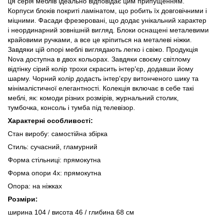
ця серія меблів ідеально відповідає цим припущенням.
Корпуси блоків покриті ламінатом, що робить їх довговічними і
міцними. Фасади фрезеровані, що додає унікальний характер
і неординарний зовнішній вигляд. Блоки оснащені металевими
крайовими ручками, а все це кріпиться на металеві ніжки.
Завдяки цій опорі меблі виглядають легко і свіжо. Продукція
Nova доступна в двох кольорах. Завдяки своєму світлому
відтінку сірий колір трохи скрасить інтер'єр, додавши йому
шарму. Чорний колір додасть інтер'єру витонченого шику та
мінімалістичної елегантності. Колекція включає в себе такі
меблі, як: комоди різних розмірів, журнальний столик,
тумбочка, консоль і тумба під телевізор.
Характерні особливості:
Стан виробу: самостійна збірка
Стиль: сучасний, гламурний
Форма стільниці: прямокутна
Форма опори 4x: прямокутна
Опора: на ніжках
Розміри:
ширина 104 / висота 46 / глибина 68 см