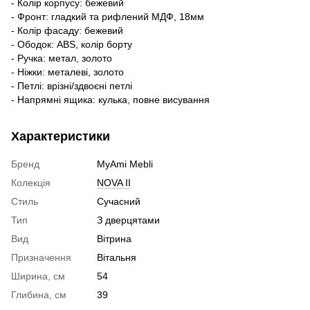
- Колір корпусу: бежевий
- Фронт: гладкий та рифлений МДФ, 18мм
- Колір фасаду: бежевий
- Ободок: ABS, колір борту
- Ручка: метал, золото
- Ніжки: металеві, золото
- Петлі: врізні/здвоєні петлі
- Напрямні ящика: кулька, повне висування
Характеристики
Бренд
MyAmi Mebli
Колекція
NOVA II
Стиль
Сучасний
Тип
З дверцятами
Вид
Вітрина
Призначення
Вітальня
Ширина, см
54
Глибина, см
39