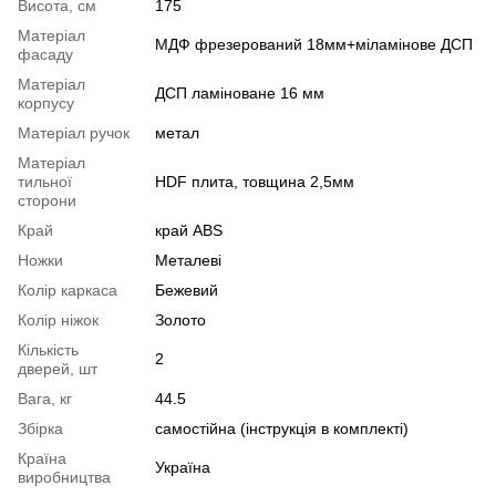
Висота, см
175
Матеріал
МДФ фрезерований 18мм+міламінове ДСП
фасаду
Матеріал
ДСП ламіноване 16 мм
корпусу
Матеріал ручок
метал
Матеріал
тильної
HDF плита, товщина 2,5мм
сторони
Край
край ABS
Ножки
Металеві
Колір каркаса
Бежевий
Колір ніжок
Золото
Кількість
2
дверей, шт
Вага, кг
44.5
Збірка
самостійна (інструкція в комплекті)
Країна
Україна
виробництва