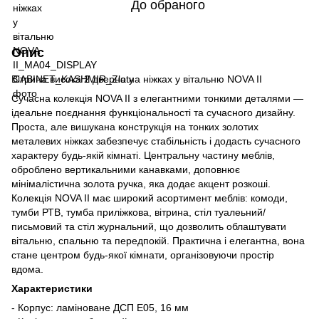
До обраного
Опис
Вітрина висока 2 дверна на ніжках у вітальню NOVA II
Сучасна колекція NOVA II з елегантними тонкими деталями —
ідеальне поєднання функціональності та сучасного дизайну.
Проста, але вишукана конструкція на тонких золотих
металевих ніжках забезпечує стабільність і додасть сучасного
характеру будь-якій кімнаті. Центральну частину меблів,
оброблено вертикальними канавками, доповнює
мінімалістична золота ручка, яка додає акцент розкоші.
Колекція NOVA II має широкий асортимент меблів: комоди,
тумби РТВ, тумба приліжкова, вітрина, стіл туалеьний/
письмовий та стіл журнальний, що дозволить облаштувати
вітальню, спальню та передпокій. Практична і елегантна, вона
стане центром будь-якої кімнати, організовуючи простір
вдома.
Характеристики
- Корпус: ламіноване ДСП E05, 16 мм