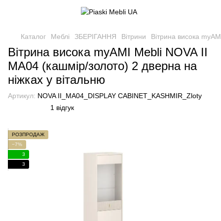
Каталог
Меблі
ЗБЕРІГАННЯ
Вітрини
Вітрина висока myAMI
Вітрина висока myAMI Mebli NOVA II
MA04 (кашмір/золото) 2 дверна на
ніжках у вітальню
Артикул:
NOVA II_MA04_DISPLAY CABINET_KASHMIR_Zloty
1 відгук
РОЗПРОДАЖ
−7%
3
3