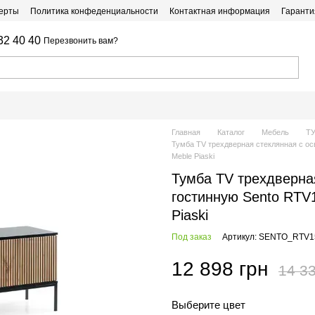
ферты
Политика конфеденциальности
Контактная информация
Гаранти
32 40 40
Перезвонить вам?
Главная
Каталог
Мебель
Т
Тумба TV трехдверная стеклянная с о
Meble Piaski
Тумба TV трехдверна
гостинную Sento RTV
Piaski
Под заказ
Артикул: SENTO_RTV
12 898 грн
14 33
Выберите цвет