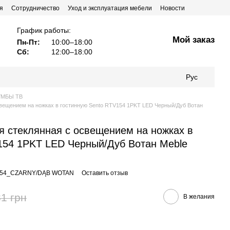
я
Сотрудничество
Уход и эксплуатация мебели
Новости
График работы:
Мой заказ
Пн-Пт:
10:00–18:00
Сб:
12:00–18:00
Рус
УМБЫ ТВ
свещением на ножках в гостинную Sento RTV154 1PKT LED Черный/Дуб Вотан
я стеклянная с освещением на ножках в
154 1PKT LED Черный/Дуб Вотан Meble
154_CZARNY/DĄB WOTAN
Оставить отзыв
1 грн
В желания