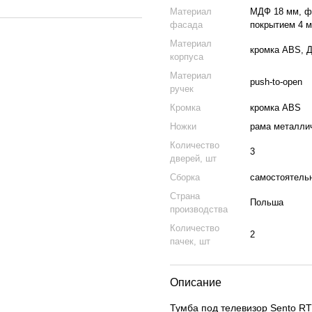
Материал
МДФ 18 мм, фр
фасада
покрытием 4 
Материал
кромка ABS, 
корпуса
Материал
push-to-open
ручек
Кромка
кромка ABS
Ножки
рама металли
Количество
3
дверей, шт
Сборка
самостоятельн
Страна
Польша
производства
Количество
2
пачек, шт
Описание
Тумба под телевизор Sento R