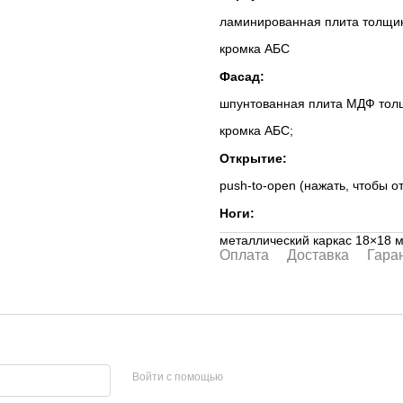
ламинированная плита толщи
кромка АБС
Фасад:
шпунтованная плита МДФ тол
кромка АБС;
Открытие:
push-to-open (нажать, чтобы о
Ноги:
металлический каркас 18×18 
Оплата
Доставка
Гара
Войти с помощью