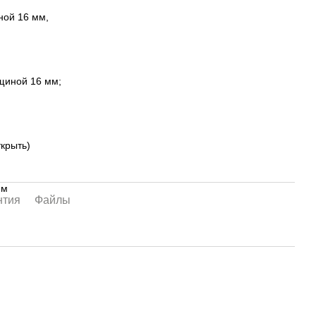
ной 16 мм,
щиной 16 мм;
ткрыть)
мм
нтия
Файлы