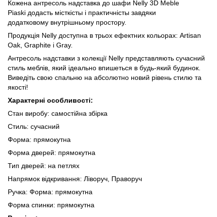
Кожена антресоль надставка до шафи Nelly 3D Meble
Piaski додасть місткісты і практичністы завдяки
додатковому внутрішньому простору.
Продукція Nelly доступна в трьох ефектних кольорах: Artisan
Oak, Graphite і Gray.
Антресоль надставки з колекції Nelly представляють сучасний
стиль меблів, який ідеально впишеться в будь-який будинок.
Виведіть свою спальню на абсолютно новий рівень стилю та
якості!
Характерні особливості:
Стан виробу: самостійна збірка
Стиль: сучасний
Форма: прямокутна
Форма дверей: прямокутна
Тип дверей: на петлях
Напрямок відкривання: Ліворуч, Праворуч
Ручка: Форма: прямокутна
Форма спинки: прямокутна